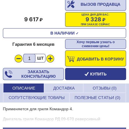
ВЫЗОВ ПРОДАВЦА
ЦЕНА ДНЯ ДЛЯ ВАС:
9 617
9 328
ПРИ ЗАКАЗЕ СЕЙЧАС
В НАЛИЧИИ
✓
Хочу первым узнать о
Гарантия 6 месяцев
снижении цены!
ШТ
ДОБАВИТЬ В КОРЗИНУ
ЗАКАЗАТЬ
КУПИТЬ
КОНСУЛЬТАЦИЮ
ОПИСАНИЕ
ДОСТАВКА
ОТЗЫВЫ (0)
СОПУТСТВУЮЩИЕ ТОВАРЫ
ПОЛЕЗНЫЕ СТАТЬИ (0)
Применяется для гриля Командор 4.
Двигатель гриля Командор РД 09-670 реверсивный