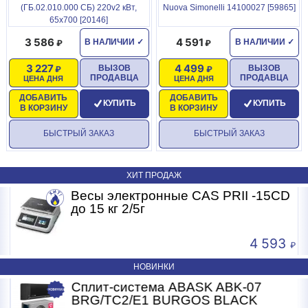
(ГБ.02.010.000 СБ) 220v2 кВт,
Nuova Simonelli 14100027 [59865]
65х700 [20146]
3 586
4 591
В НАЛИЧИИ
✓
В НАЛИЧИИ
✓
3 227
4 499
ВЫЗОВ
ВЫЗОВ
ПРОДАВЦА
ПРОДАВЦА
ЦЕНА ДНЯ
ЦЕНА ДНЯ
ДОБАВИТЬ
ДОБАВИТЬ
КУПИТЬ
КУПИТЬ
В КОРЗИНУ
В КОРЗИНУ
БЫСТРЫЙ ЗАКАЗ
БЫСТРЫЙ ЗАКАЗ
ХИТ ПРОДАЖ
Весы электронные CAS PRII -15CD
Б
до 15 кг 2/5г
4 593
НОВИНКИ
Сплит-система ABASK ABK-07
BRG/TC2/E1 BURGOS BLACK