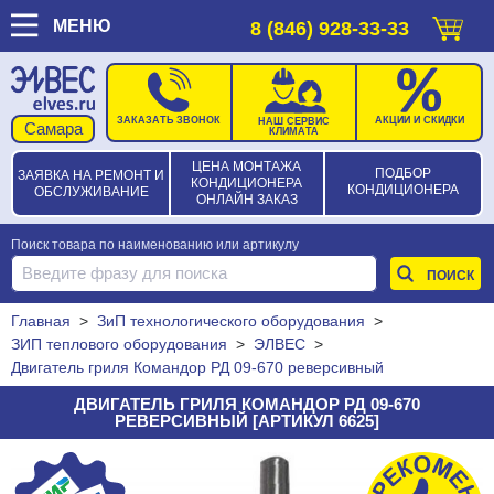
МЕНЮ
8 (846) 928-33-33
ЗАКАЗАТЬ ЗВОНОК
АКЦИИ И СКИДКИ
НАШ СЕРВИС
КЛИМАТА
ЦЕНА МОНТАЖА
ПОДБОР
ЗАЯВКА НА РЕМОНТ И
КОНДИЦИОНЕРА
КОНДИЦИОНЕРА
ОБСЛУЖИВАНИЕ
ОНЛАЙН ЗАКАЗ
Поиск товара по наименованию или артикулу
Главная
>
ЗиП технологического оборудования
>
ЗИП теплового оборудования
>
ЭЛВЕС
>
Двигатель гриля Командор РД 09-670 реверсивный
ДВИГАТЕЛЬ ГРИЛЯ КОМАНДОР РД 09-670
РЕВЕРСИВНЫЙ [АРТИКУЛ 6625]