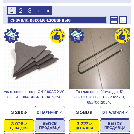
1
2
3
›
»
Уплотнение стекла GN1180AO XVC
Тэн для гриля "Командор-5"
305 GN1180AO/KGN1180A [47241]
(ГБ.02.010.000 СБ) 220v2 кВт,
65х700 [20146]
3 289
3 586
В НАЛИЧИИ
✓
В НАЛИЧИИ
✓
3 026
3 227
ВЫЗОВ
ВЫЗОВ
ПРОДАВЦА
ПРОДАВЦА
ЦЕНА ДНЯ
ЦЕНА ДНЯ