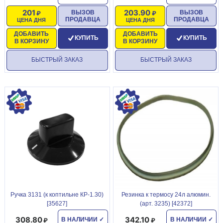
201
203.90
ВЫЗОВ
ВЫЗОВ
ПРОДАВЦА
ПРОДАВЦА
ЦЕНА ДНЯ
ЦЕНА ДНЯ
ДОБАВИТЬ
ДОБАВИТЬ
КУПИТЬ
КУПИТЬ
В КОРЗИНУ
В КОРЗИНУ
БЫСТРЫЙ ЗАКАЗ
БЫСТРЫЙ ЗАКАЗ
Ручка 3131 (к коптильне КР-1.30)
Резинка к термосу 24л алюмин.
[35627]
(арт. 3235) [42372]
308.80
342.10
В НАЛИЧИИ
✓
В НАЛИЧИИ
✓