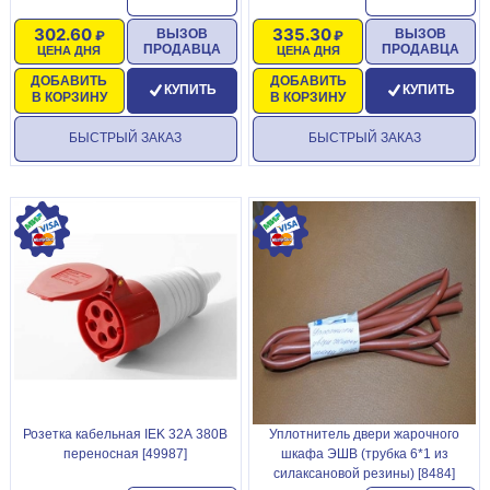
302.60
335.30
ВЫЗОВ
ВЫЗОВ
ПРОДАВЦА
ПРОДАВЦА
ЦЕНА ДНЯ
ЦЕНА ДНЯ
ДОБАВИТЬ
ДОБАВИТЬ
КУПИТЬ
КУПИТЬ
В КОРЗИНУ
В КОРЗИНУ
БЫСТРЫЙ ЗАКАЗ
БЫСТРЫЙ ЗАКАЗ
Розетка кабельная IEK 32А 380В
Уплотнитель двери жарочного
переносная [49987]
шкафа ЭШВ (трубка 6*1 из
силаксановой резины) [8484]