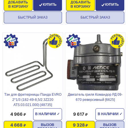
ДОБАВИТЬ
ДОБАВИТЬ
КУПИТЬ
КУПИТЬ
В КОРЗИНУ
В КОРЗИНУ
БЫСТРЫЙ ЗАКАЗ
БЫСТРЫЙ ЗАКАЗ
Тэн для фритюрницы Панда EVRO
Двигатель гриля Командор РД 09-
2*1/3 (182-49-8,5/2.3Z220
670 реверсивный [6625]
ATS.03.021.000) [48735]
4 966
9 617
В НАЛИЧИИ
✓
В НАЛИЧИИ
✓
4 668
9 328
ВЫЗОВ
ВЫЗОВ