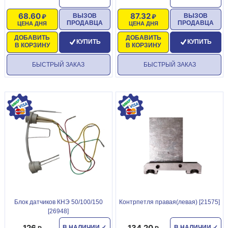
68.60
87.32
ВЫЗОВ
ВЫЗОВ
ПРОДАВЦА
ПРОДАВЦА
ЦЕНА ДНЯ
ЦЕНА ДНЯ
ДОБАВИТЬ
ДОБАВИТЬ
КУПИТЬ
КУПИТЬ
В КОРЗИНУ
В КОРЗИНУ
БЫСТРЫЙ ЗАКАЗ
БЫСТРЫЙ ЗАКАЗ
Блок датчиков КНЭ 50/100/150
Контрпетля правая(левая) [21575]
[26948]
126
134.20
В НАЛИЧИИ
✓
В НАЛИЧИИ
✓