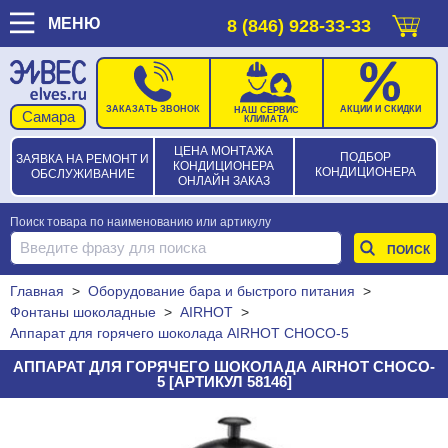
МЕНЮ
8 (846) 928-33-33
ЗАКАЗАТЬ ЗВОНОК
АКЦИИ И СКИДКИ
НАШ СЕРВИС
КЛИМАТА
ЦЕНА МОНТАЖА
ПОДБОР
ЗАЯВКА НА РЕМОНТ И
КОНДИЦИОНЕРА
КОНДИЦИОНЕРА
ОБСЛУЖИВАНИЕ
ОНЛАЙН ЗАКАЗ
Поиск товара по наименованию или артикулу
Главная
>
Оборудование бара и быстрого питания
>
Фонтаны шоколадные
>
AIRHOT
>
Аппарат для горячего шоколада AIRHOT CHOCO-5
АППАРАТ ДЛЯ ГОРЯЧЕГО ШОКОЛАДА AIRHOT CHOCO-
5 [АРТИКУЛ 58146]