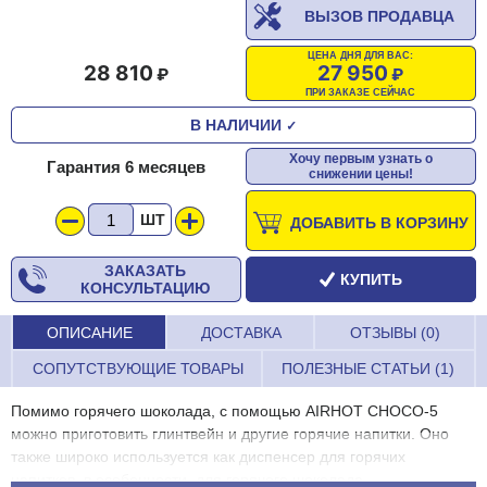
ВЫЗОВ ПРОДАВЦА
ЦЕНА ДНЯ ДЛЯ ВАС:
28 810
27 950
ПРИ ЗАКАЗЕ СЕЙЧАС
В НАЛИЧИИ
✓
Хочу первым узнать о
Гарантия 6 месяцев
снижении цены!
ШТ
ДОБАВИТЬ В КОРЗИНУ
ЗАКАЗАТЬ
КУПИТЬ
КОНСУЛЬТАЦИЮ
ОПИСАНИЕ
ДОСТАВКА
ОТЗЫВЫ (0)
СОПУТСТВУЮЩИЕ ТОВАРЫ
ПОЛЕЗНЫЕ СТАТЬИ (1)
Помимо горячего шоколада, с помощью AIRHOT CHOCO-5
можно приготовить глинтвейн и другие горячие напитки. Оно
также широко используется как диспенсер для горячих
напитков, в особенности, для горячего шоколада.