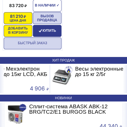
83 720
В НАЛИЧИИ
✓
Вес (нетто): 8 кг
81 210
ВЫЗОВ
ПРОДАВЦА
ЦЕНА ДНЯ
ДОБАВИТЬ
КУПИТЬ
В КОРЗИНУ
БЫСТРЫЙ ЗАКАЗ
ХИТ ПРОДАЖ
ектрон
Весы электронные CAS PRII
 LCD, АКБ
до 15 кг 2/5г
4 906
НОВИНКИ
Сплит-система ABASK ABK-12
С
BRG/TC2/E1 BURGOS BLACK
B
44 340