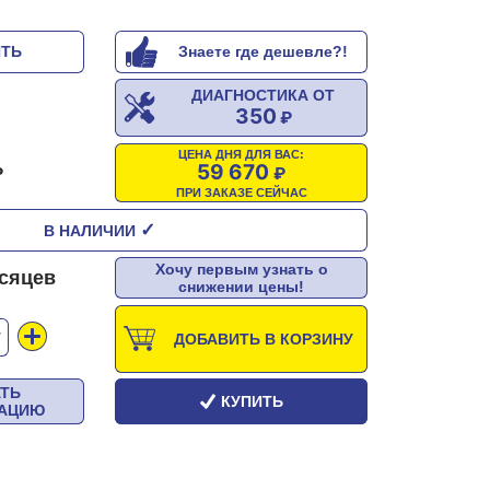
ИТЬ
Знаете где дешевле?!
ДИАГНОСТИКА ОТ
350
ЦЕНА ДНЯ ДЛЯ ВАС:
59 670
ПРИ ЗАКАЗЕ СЕЙЧАС
✓
В НАЛИЧИИ
Хочу первым узнать о
есяцев
снижении цены!
Т
ДОБАВИТЬ В КОРЗИНУ
АТЬ
КУПИТЬ
ТАЦИЮ