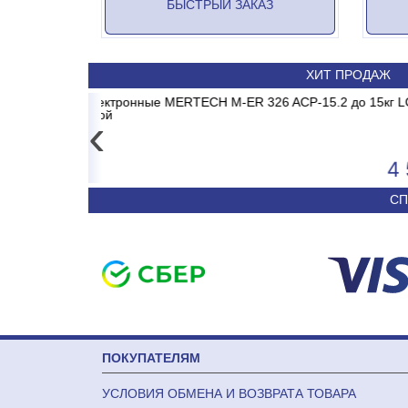
БЫСТРЫЙ ЗАКАЗ
ХИТ ПРОДАЖ
5.2 до 15кг LCD, 2г,
DR/MB2/E1 MADRID INVERTER
Весы электронные MERTECH M
Сплит-система ABASK 
без стойки
‹
4 557
50 590
СП
ПОКУПАТЕЛЯМ
УСЛОВИЯ ОБМЕНА И ВОЗВРАТА ТОВАРА