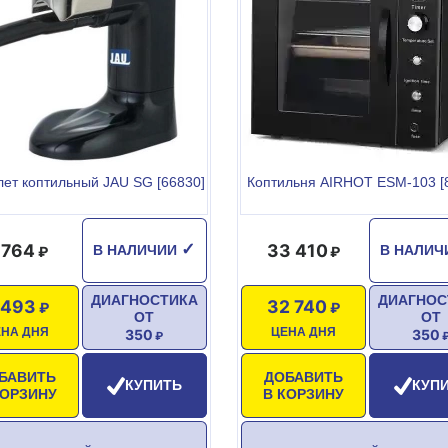
лет коптильный JAU SG [66830]
Коптильня AIRHOT ESM-103 [
сть: 10 кг
 764
33 410
✓
В НАЛИЧИИ
В НАЛИ
ДИАГНОСТИКА
ДИАГНОС
 493
32 740
ОТ
ОТ
ЕНА ДНЯ
ЦЕНА ДНЯ
350
350
БАВИТЬ
ДОБАВИТЬ
КУПИТЬ
КУП
КОРЗИНУ
В КОРЗИНУ