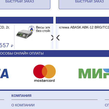
БЫСТРЫЙ ЗАКАЗ
БЫСТРЫЙ ЗАКАЗ
-ER 326 AC-15.2 до 15кг LCD, 2г,
ABK-12 BRG/TC2/E1 BURGOS BLACK
Принтер штрих-
Сплит-си
USB+Serial+Eth
›
‹
3 681
44 340
ОСОБЫ ОНЛАЙН ОПЛАТЫ
КОМПАНИЯ
О КОМПАНИИ
С