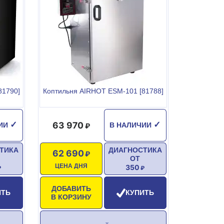
81790]
Коптильня AIRHOT ESM-101 [81788]
63 970
✓
✓
ЧИИ
В НАЛИЧИИ
ТИКА
ДИАГНОСТИКА
62 690
ОТ
ЦЕНА ДНЯ
350
ДОБАВИТЬ
ИТЬ
КУПИТЬ
В КОРЗИНУ