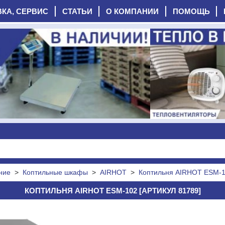
ВКА, СЕРВИС
СТАТЬИ
О КОМПАНИИ
ПОМОЩЬ
ние
>
Коптильные шкафы
>
AIRHOT
>
Коптильня AIRHOT ESM-
КОПТИЛЬНЯ AIRHOT ESM-102 [АРТИКУЛ 81789]