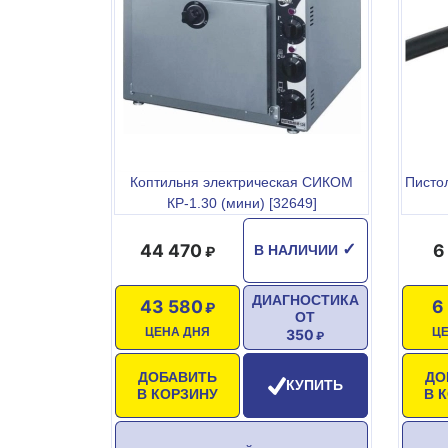
Температурный режим: +30/+260
Корпус: нержавеющая сталь AISI 201
2 хромированные полки: 395х320х7,3 мм
Максимальная загрузка мяса:10 кг
Внутренний размер камеры: 400х340х350 мм
Коптильня электрическая СИКОМ
Писто
24-часовой таймер, максимальная производительно
КР-1.30 (мини) [32649]
44 470
6
✓
В НАЛИЧИИ
ДИАГНОСТИКА
43 580
6
ОТ
ЦЕНА ДНЯ
Ц
350
ДОБАВИТЬ
ДО
КУПИТЬ
В КОРЗИНУ
В 