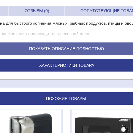
ОТЗЫВЫ (0)
СОПУТСТВУЮЩИЕ ТОВА
для быстрого копчения мясных, рыбных продуктов, птицы и ово
ром. Копчение происходит на древесной щепе.
ПОКАЗАТЬ ОПИСАНИЕ ПОЛНОСТЬЮ
 ящик для древесной щепы
ХАРАКТЕРИСТИКИ ТОВАРА
ючение к принудительной вентиляции
ПОХОЖИЕ ТОВАРЫ: