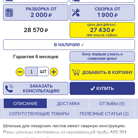
РАЗБОРКА ОТ
СБОРКА ОТ
2 000
1 900
ЦЕНА ДНЯ ДЛЯ ВАС:
28 570
27 430
ПРИ ЗАКАЗЕ СЕЙЧАС
В НАЛИЧИИ
✓
Хочу первым узнать о
Гарантия 6 месяцев
снижении цены!
ШТ
ДОБАВИТЬ В КОРЗИНУ
ЗАКАЗАТЬ
КУПИТЬ
КОНСУЛЬТАЦИЮ
ОПИСАНИЕ
ДОСТАВКА
ОТЗЫВЫ (0)
СОПУТСТВУЮЩИЕ ТОВАРЫ
ПОЛЕЗНЫЕ СТАТЬИ (2)
Шпилька для пекарских листов имеет сварную конструкцию.
Рамы шпильки изготовлены из нержавеющей трубы AISI 304