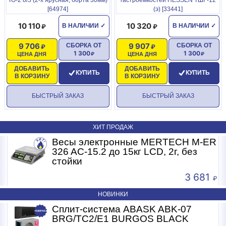
[64974]
(э) [33441]
10 110
10 320
В НАЛИЧИИ
✓
В НАЛИЧИИ
✓
9 706
9 907
СБОРКА ОТ
СБОРКА ОТ
1 300
1 300
ЦЕНА ДНЯ
ЦЕНА ДНЯ
ДОБАВИТЬ
ДОБАВИТЬ
КУПИТЬ
КУПИТЬ
В КОРЗИНУ
В КОРЗИНУ
БЫСТРЫЙ ЗАКАЗ
БЫСТРЫЙ ЗАКАЗ
ХИТ ПРОДАЖ
R
Весы электронные MERTECH M-ER
326 AC-15.2 до 15кг LCD, 2г, без
стойки
3 681
НОВИНКИ
Сплит-система ABASK ABK-07
BRG/TC2/E1 BURGOS BLACK