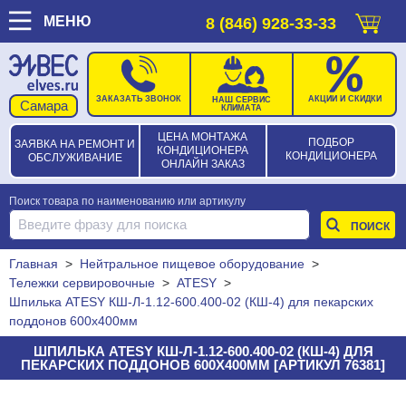
МЕНЮ
8 (846) 928-33-33
ЗАКАЗАТЬ ЗВОНОК
АКЦИИ И СКИДКИ
НАШ СЕРВИС
КЛИМАТА
ЦЕНА МОНТАЖА
ПОДБОР
ЗАЯВКА НА РЕМОНТ И
КОНДИЦИОНЕРА
КОНДИЦИОНЕРА
ОБСЛУЖИВАНИЕ
ОНЛАЙН ЗАКАЗ
Поиск товара по наименованию или артикулу
Главная
>
Нейтральное пищевое оборудование
>
Тележки сервировочные
>
ATESY
>
Шпилька ATESY КШ-Л-1.12-600.400-02 (КШ-4) для пекарских
поддонов 600х400мм
ШПИЛЬКА ATESY КШ-Л-1.12-600.400-02 (КШ-4) ДЛЯ
ПЕКАРСКИХ ПОДДОНОВ 600Х400ММ [АРТИКУЛ 76381]