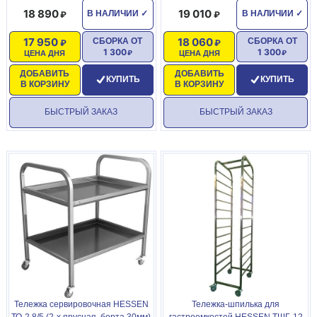
18 890
19 010
В НАЛИЧИИ
✓
В НАЛИЧИИ
✓
17 950
18 060
СБОРКА ОТ
СБОРКА ОТ
1 300
1 300
ЦЕНА ДНЯ
ЦЕНА ДНЯ
ДОБАВИТЬ
ДОБАВИТЬ
КУПИТЬ
КУПИТЬ
В КОРЗИНУ
В КОРЗИНУ
БЫСТРЫЙ ЗАКАЗ
БЫСТРЫЙ ЗАКАЗ
Тележка сервировочная HESSEN
Тележка-шпилька для
ТО-2 8/5 (2-х ярусная, борта 30мм)
гастроемкостей HESSEN ТШГ-12