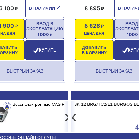
5 100
8 895
✓
В НАЛИЧИИ
В НАЛИ
ВВОД В
ВВОД
1 900
8 628
ЭКСПЛУАТАЦИЮ
ЭКСПЛУА
ЕНА ДНЯ
ЦЕНА ДНЯ
1000
1000
БАВИТЬ
ДОБАВИТЬ
КУПИТЬ
КУП
КОРЗИНУ
В КОРЗИНУ
БЫСТРЫЙ ЗАКАЗ
БЫСТРЫЙ ЗАКАЗ
 до 15 кг 2/5г
-12 BRG/TC2/E1 BURGOS BLACK
Картридж мех.очистки ITA PP-1
Сплит-систе
›
‹
4 593
44 340
ОСОБЫ ОНЛАЙН ОПЛАТЫ