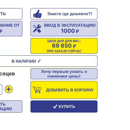
ИТЬ
Знаете где дешевле?!
ВАНИЕ ОТ
ВВОД В ЭКСПЛУАТАЦИЮ
1000
ЦЕНА ДНЯ ДЛЯ ВАС:
69 850
ПРИ ЗАКАЗЕ СЕЙЧАС
✓
В НАЛИЧИИ
Хочу первым узнать о
есяцев
снижении цены!
Т
ДОБАВИТЬ В КОРЗИНУ
АТЬ
КУПИТЬ
ТАЦИЮ