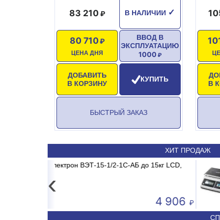
83 210
10
✓
В НАЛИЧИИ
ВВОД В
80 710
10
ЭКСПЛУАТАЦИЮ
ЦЕНА ДНЯ
Ц
1000
ДОБАВИТЬ
ДО
КУПИТЬ
В КОРЗИНУ
В 
БЫСТРЫЙ ЗАКАЗ
ХИТ ПРОДАЖ
RID INVERTER
АБ до 15кг LCD,
Весы электронные CAS PRII -15CD
Сплит-система ABASK ABK
‹
4 906
50 590
СП