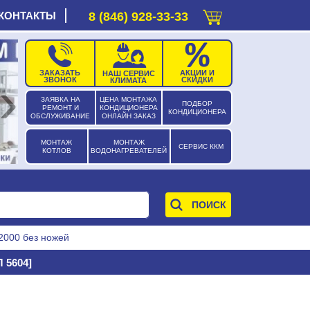
КОНТАКТЫ
8 (846) 928-33-33
ЗАКАЗАТЬ
АКЦИИ И
НАШ СЕРВИС
›
ЗВОНОК
СКИДКИ
КЛИМАТА
ЗАЯВКА НА
ЦЕНА МОНТАЖА
ПОДБОР
РЕМОНТ И
КОНДИЦИОНЕРА
КОНДИЦИОНЕРА
ОБСЛУЖИВАНИЕ
ОНЛАЙН ЗАКАЗ
МОНТАЖ
МОНТАЖ
СЕРВИС ККМ
КОТЛОВ
ВОДОНАГРЕВАТЕЛЕЙ
2000 без ножей
 5604]