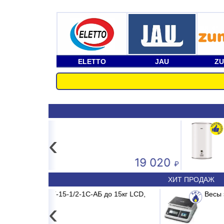
ELETTO
JAU
Z
Водонагреватель Zanussi ZWH/
‹
Всегда в наличии промышле
Тепло в ваш дом по выгодной цене
электронные весы для склад
магазина!
19 020
ХИТ ПРОДАЖ
MADRID INVERTER
1С-АБ до 15кг LCD,
Весы электронные CAS PRII -15
Сплит-система ABASK 
‹