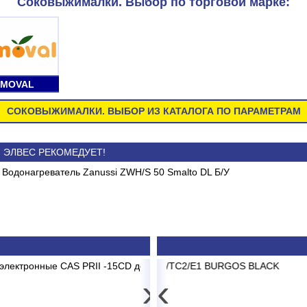
Соковыжималки. Выбор по торговой марке:
UMOVAL
СОКОВЫЖИМАЛКИ. ВЫБОР ИЗ КАТАЛОГА ПО ПАРАМЕТРАМ
ЭЛВЕС РЕКОМЕДУЕТ!
S 50 Smalto DL Б/У
Обеспечьте свое 
нные
Холодильное и морозильное
качественным обору
а и
оборудование. Сохрани свежесть
сегодня. Торговые
продуктов
ассортиме
CD до 15 кг 2/5г
ABK-12 BRG/TC2/E1 BURGOS BLACK
Картридж мех.очистки ITA P
Сплит-си
›
‹