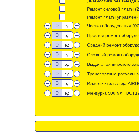
Диагностика без выезда 
Ремонт силовой платы (
Ремонт платы управлени
9
ед.
Чистка оборудования (
ед.
Простой ремонт оборудо
ед.
Средний ремонт оборудо
ед.
Сложный ремонт оборудо
ед.
Выдача технического зак
ед.
Транспортные расходы за
ед.
Измельчитель льда AIRHO
ед.
Мензурка 500 мл ГОСТ177