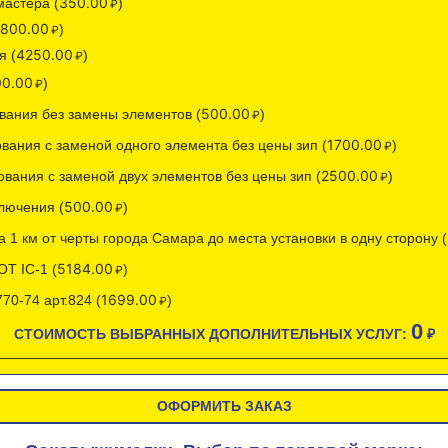
350.00
мастера (
)
2800.00
)
4250.00
я (
)
00.00
)
500.00
вания без замены элементов (
)
1700.00
вания с заменой одного элемента без цены зип (
)
2500.00
вания с заменой двух элементов без цены зип (
)
500.00
лючения (
)
 1 км от черты города Самара до места установки в одну сторону (
5184.00
T IC-1 (
)
1699.00
0-74 арт.824 (
)
0
СТОИМОСТЬ ВЫБРАННЫХ ДОПОЛНИТЕЛЬНЫХ УСЛУГ:
₽
ОФОРМИТЬ ЗАКАЗ