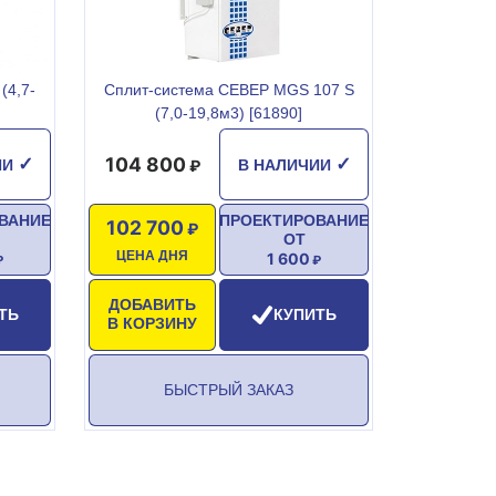
(4,7-
Сплит-система СЕВЕР MGS 107 S
(7,0-19,8м3) [61890]
104 800
✓
✓
ИИ
В НАЛИЧИИ
ВАНИЕ
ПРОЕКТИРОВАНИЕ
102 700
ОТ
ЦЕНА ДНЯ
1 600
ДОБАВИТЬ
ТЬ
КУПИТЬ
В КОРЗИНУ
БЫСТРЫЙ ЗАКАЗ