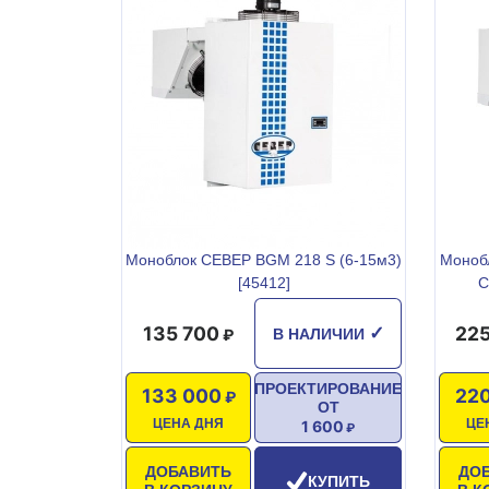
Моноблок СЕВЕР BGM 218 S (6-15м3)
Монобл
[45412]
С
135 700
225
✓
В НАЛИЧИИ
ПРОЕКТИРОВАНИЕ
133 000
220
ОТ
ЦЕНА ДНЯ
ЦЕ
1 600
ДОБАВИТЬ
ДО
КУПИТЬ