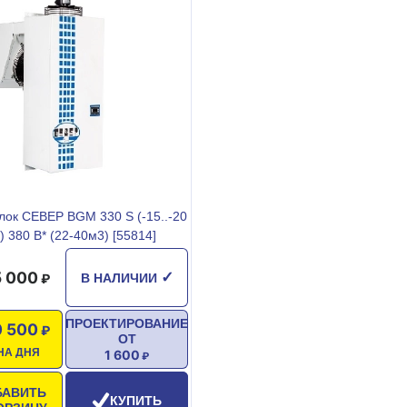
ок СЕВЕР BGM 330 S (-15..-20
) 380 В* (22-40м3) [55814]
 000
✓
В НАЛИЧИИ
ПРОЕКТИРОВАНИЕ
 500
ОТ
НА ДНЯ
1 600
БАВИТЬ
КУПИТЬ