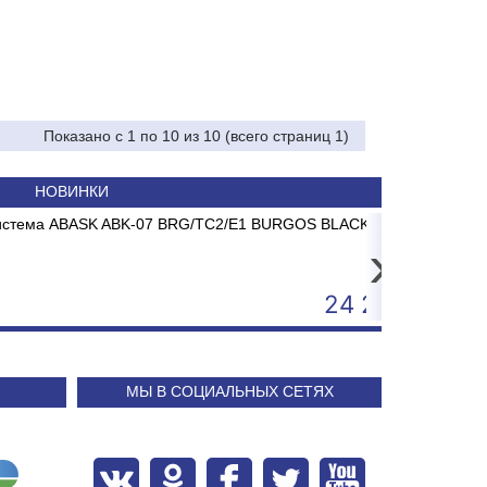
Показано с 1 по 10 из 10 (всего страниц 1)
НОВИНКИ
TA PP-10 1-я ступень
ABASK ABK-07 BRG/TC2/E1 BURGOS BLACK
ККМ Штр
Сп
›
71.29
24 240
МЫ В СОЦИАЛЬНЫХ СЕТЯХ