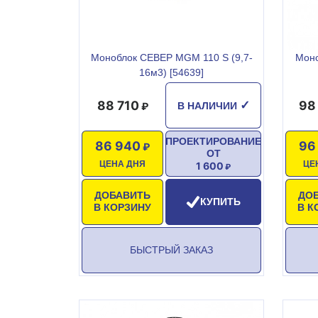
Моноблок СЕВЕР MGM 110 S (9,7-
Моно
16м3) [54639]
88 710
98
✓
В НАЛИЧИИ
ПРОЕКТИРОВАНИЕ
86 940
96
ОТ
ЦЕНА ДНЯ
ЦЕ
1 600
ДОБАВИТЬ
ДО
КУПИТЬ
В КОРЗИНУ
В К
БЫСТРЫЙ ЗАКАЗ