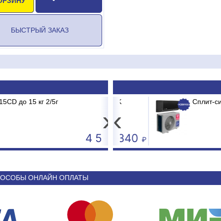
ОРЗИНУ
БЫСТРЫЙ ЗАКАЗ
15 кг 2/5г
 BRG/TC2/E1 BURGOS BLACK
Картридж мех.очистки I
Сплит-система 
›
‹
4 593
44 340
ОСОБЫ ОНЛАЙН ОПЛАТЫ