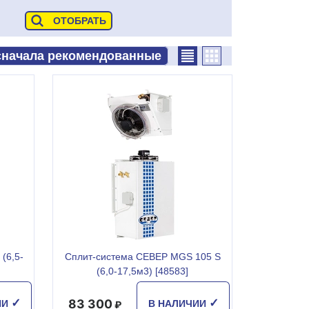
(6,5-
Сплит-система СЕВЕР MGS 105 S
(6,0-17,5м3) [48583]
83 300
✓
✓
ИИ
В НАЛИЧИИ