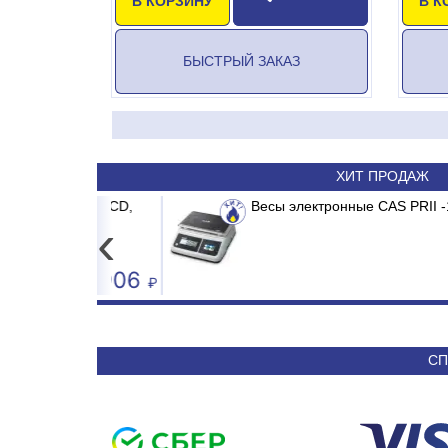
В КОРЗИНУ
В К
БЫСТРЫЙ ЗАКАЗ
ХИТ ПРОДАЖ
до 15кг LCD,
/E1 MADRID INVERTER
Весы электронные CAS PRII -15CD до 
Сплит-система ABASK ABK-12
‹
4 906
50 590
СП