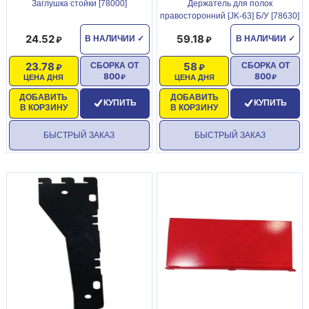
Заглушка стойки [78000]
Держатель для полок
правосторонний [JK-63] Б/У [78630]
24.52
59.18
В НАЛИЧИИ
✓
В НАЛИЧИИ
✓
23.78
58
СБОРКА ОТ
СБОРКА ОТ
800
800
ЦЕНА ДНЯ
ЦЕНА ДНЯ
ДОБАВИТЬ
ДОБАВИТЬ
КУПИТЬ
КУПИТЬ
В КОРЗИНУ
В КОРЗИНУ
БЫСТРЫЙ ЗАКАЗ
БЫСТРЫЙ ЗАКАЗ