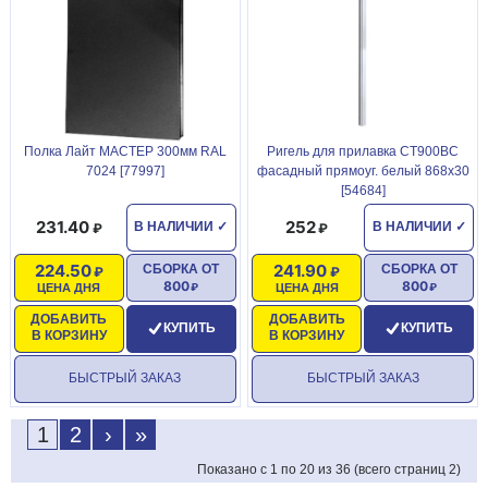
Полка Лайт МАСТЕР 300мм RAL
Ригель для прилавка СТ900ВС
7024 [77997]
фасадный прямоуг. белый 868х30
[54684]
231.40
252
В НАЛИЧИИ
✓
В НАЛИЧИИ
✓
224.50
241.90
СБОРКА ОТ
СБОРКА ОТ
800
800
ЦЕНА ДНЯ
ЦЕНА ДНЯ
ДОБАВИТЬ
ДОБАВИТЬ
КУПИТЬ
КУПИТЬ
В КОРЗИНУ
В КОРЗИНУ
БЫСТРЫЙ ЗАКАЗ
БЫСТРЫЙ ЗАКАЗ
1
2
›
»
Показано с 1 по 20 из 36 (всего страниц 2)