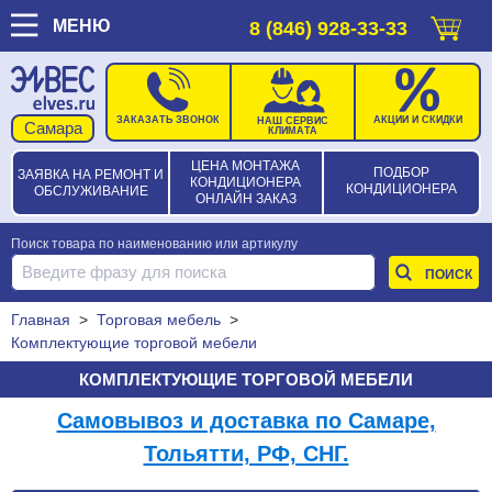
МЕНЮ
8 (846) 928-33-33
ЗАКАЗАТЬ ЗВОНОК
АКЦИИ И СКИДКИ
НАШ СЕРВИС
КЛИМАТА
ЦЕНА МОНТАЖА
ПОДБОР
ЗАЯВКА НА РЕМОНТ И
КОНДИЦИОНЕРА
КОНДИЦИОНЕРА
ОБСЛУЖИВАНИЕ
ОНЛАЙН ЗАКАЗ
Поиск товара по наименованию или артикулу
Главная
>
Торговая мебель
>
Комплектующие торговой мебели
КОМПЛЕКТУЮЩИЕ ТОРГОВОЙ МЕБЕЛИ
Самовывоз и доставка по Самаре,
Тольятти, РФ, СНГ.