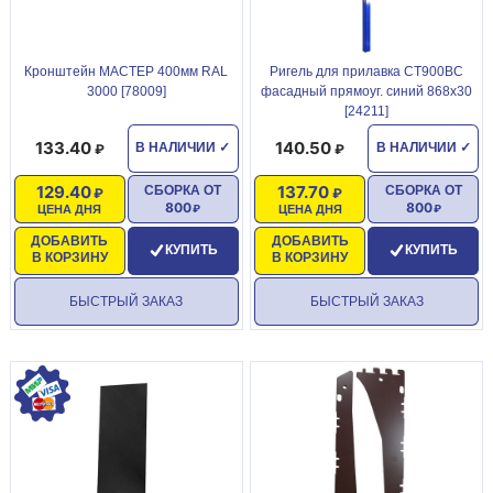
Кронштейн МАСТЕР 400мм RAL
Ригель для прилавка СТ900ВС
3000 [78009]
фасадный прямоуг. синий 868х30
[24211]
133.40
140.50
В НАЛИЧИИ
✓
В НАЛИЧИИ
✓
129.40
137.70
СБОРКА ОТ
СБОРКА ОТ
800
800
ЦЕНА ДНЯ
ЦЕНА ДНЯ
ДОБАВИТЬ
ДОБАВИТЬ
КУПИТЬ
КУПИТЬ
В КОРЗИНУ
В КОРЗИНУ
БЫСТРЫЙ ЗАКАЗ
БЫСТРЫЙ ЗАКАЗ