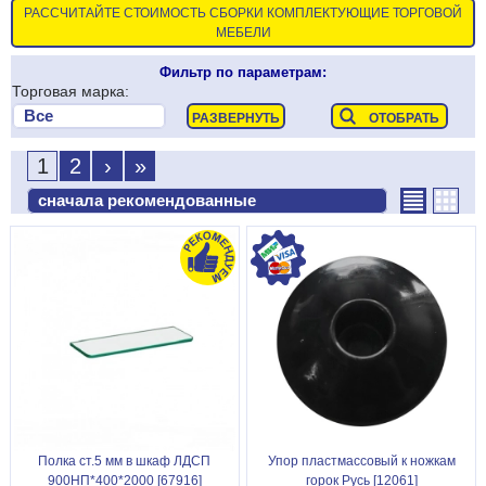
РАССЧИТАЙТЕ СТОИМОСТЬ СБОРКИ КОМПЛЕКТУЮЩИЕ ТОРГОВОЙ
МЕБЕЛИ
Фильтр по параметрам:
Торговая марка:
1
2
›
»
Полка ст.5 мм в шкаф ЛДСП
Упор пластмассовый к ножкам
900НП*400*2000 [67916]
горок Русь [12061]