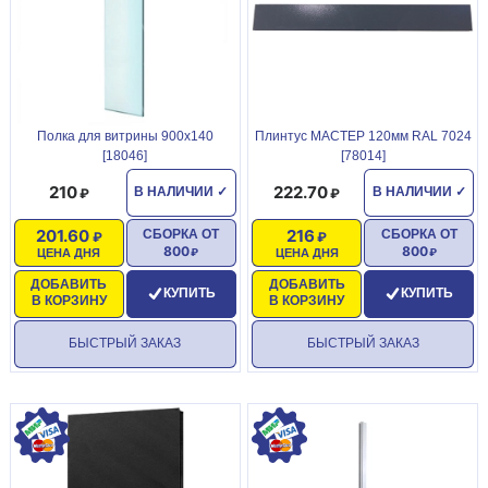
Полка для витрины 900х140
Плинтус МАСТЕР 120мм RAL 7024
[18046]
[78014]
210
222.70
В НАЛИЧИИ
✓
В НАЛИЧИИ
✓
201.60
216
СБОРКА ОТ
СБОРКА ОТ
800
800
ЦЕНА ДНЯ
ЦЕНА ДНЯ
ДОБАВИТЬ
ДОБАВИТЬ
КУПИТЬ
КУПИТЬ
В КОРЗИНУ
В КОРЗИНУ
БЫСТРЫЙ ЗАКАЗ
БЫСТРЫЙ ЗАКАЗ