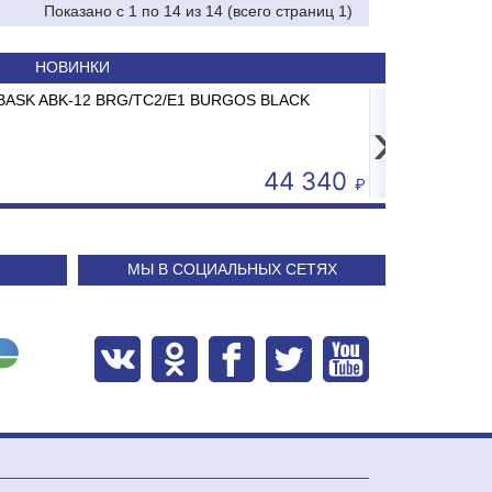
Показано с 1 по 14 из 14 (всего страниц 1)
НОВИНКИ
ер штрих-кода Poscenter TT-310 USE (300 dpi)
Сплит-система ABASK ABK-07 BRG/TC2/E1 BURGOS BLACK
erial+Ethernet
›
21 500
24 240
МЫ В СОЦИАЛЬНЫХ СЕТЯХ