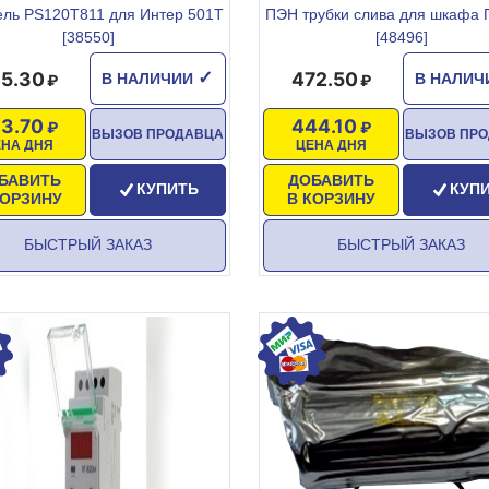
ель PS120T811 для Интер 501Т
ПЭН трубки слива для шкафа 
[38550]
[48496]
5.30
472.50
✓
В НАЛИЧИИ
В НАЛИ
33.70
444.10
ВЫЗОВ ПРОДАВЦА
ВЫЗОВ ПР
ЕНА ДНЯ
ЦЕНА ДНЯ
БАВИТЬ
ДОБАВИТЬ
КУПИТЬ
КУП
КОРЗИНУ
В КОРЗИНУ
БЫСТРЫЙ ЗАКАЗ
БЫСТРЫЙ ЗАКАЗ