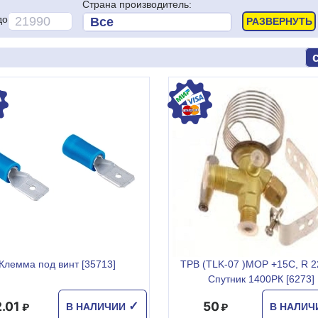
Страна производитель:
до
Клемма под винт [35713]
ТРВ (TLK-07 )МОР +15С, R 2
Спутник 1400РК [6273]
2.01
50
✓
В НАЛИЧИИ
В НАЛИ