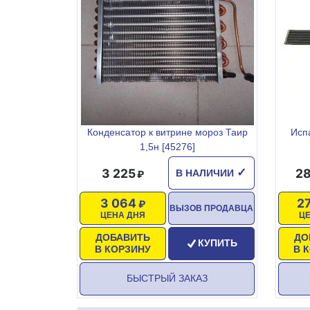
Конденсатор к витрине мороз Таир
Исп
1,5н [45276]
3 225
28
✓
В НАЛИЧИИ
3 064
2
ВЫЗОВ ПРОДАВЦА
ЦЕНА ДНЯ
Ц
ДОБАВИТЬ
ДО
КУПИТЬ
В КОРЗИНУ
В 
БЫСТРЫЙ ЗАКАЗ