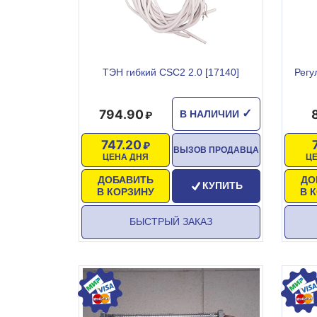
ТЭН гибкий СSС2 2.0 [17140]
Регу
794.90
✓
В НАЛИЧИИ
747.20
ВЫЗОВ ПРОДАВЦА
ЦЕНА ДНЯ
Ц
ДОБАВИТЬ
ДО
КУПИТЬ
В КОРЗИНУ
В 
БЫСТРЫЙ ЗАКАЗ