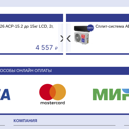
ERTECH M-ER 326 AC-15.2 до 15кг LCD, 2г,
а ABASK ABK-12 BRG/TC2/E1 BURGOS BLACK
Принт
USB+S
›
‹
3 681
44 340
ОСОБЫ ОНЛАЙН ОПЛАТЫ
КОМПАНИЯ