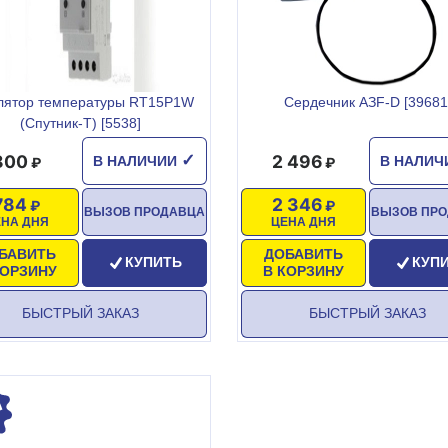
лятор температуры RT15P1W
Сердечник AЗF-D [39681
(Спутник-Т) [5538]
800
2 496
✓
В НАЛИЧИИ
В НАЛИ
784
2 346
ВЫЗОВ ПРОДАВЦА
ВЫЗОВ ПР
ЕНА ДНЯ
ЦЕНА ДНЯ
БАВИТЬ
ДОБАВИТЬ
КУПИТЬ
КУП
КОРЗИНУ
В КОРЗИНУ
БЫСТРЫЙ ЗАКАЗ
БЫСТРЫЙ ЗАКАЗ