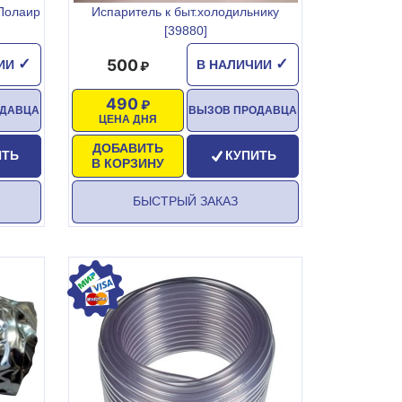
Полаир
Испаритель к быт.холодильнику
[39880]
500
✓
✓
ЧИИ
В НАЛИЧИИ
490
ОДАВЦА
ВЫЗОВ ПРОДАВЦА
ЦЕНА ДНЯ
ДОБАВИТЬ
ИТЬ
КУПИТЬ
В КОРЗИНУ
БЫСТРЫЙ ЗАКАЗ