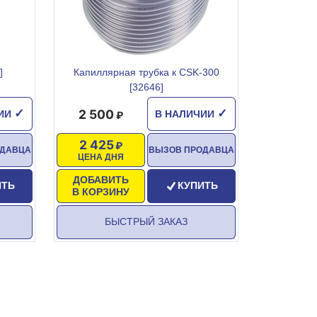
]
Капиллярная трубка к CSK-300
[32646]
2 500
✓
✓
ЧИИ
В НАЛИЧИИ
2 425
ОДАВЦА
ВЫЗОВ ПРОДАВЦА
ЦЕНА ДНЯ
ДОБАВИТЬ
ИТЬ
КУПИТЬ
В КОРЗИНУ
БЫСТРЫЙ ЗАКАЗ