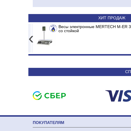
ХИТ ПРОДАЖ
26 ACP-15.2 до 15кг LCD, 2г,
INV-18 MDR/MB2/E1 MADRID INVERTER
Весы электронные M
Сплит-систем
без стойки
‹
4 557
50 590
СП
ПОКУПАТЕЛЯМ