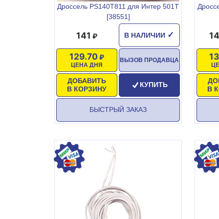
Дроссель PS140T811 для Интер 501Т
Дросс
[38551]
141
14
✓
В НАЛИЧИИ
129.70
1
ВЫЗОВ ПРОДАВЦА
ЦЕНА ДНЯ
Ц
ДОБАВИТЬ
ДО
КУПИТЬ
В КОРЗИНУ
В 
БЫСТРЫЙ ЗАКАЗ