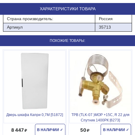
ХАРАКТЕРИСТИКИ ТОВАРА
Страна производитель:
Россия
Артикул
35713
ПОХОЖИЕ ТОВАРЫ:
Дверь шкафа Капри 0,7М [51872]
ТРВ (TLK-07 )МОР +15С, R 22 для
Спутник 1400РК [6273]
8 447
50
В НАЛИЧИИ
✓
В НАЛИЧИИ
✓