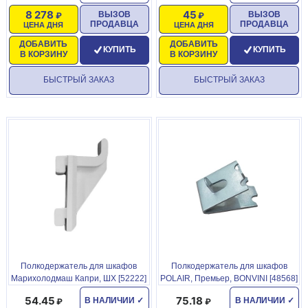
8 278
45
ВЫЗОВ
ВЫЗОВ
ПРОДАВЦА
ПРОДАВЦА
ЦЕНА ДНЯ
ЦЕНА ДНЯ
ДОБАВИТЬ
ДОБАВИТЬ
КУПИТЬ
КУПИТЬ
В КОРЗИНУ
В КОРЗИНУ
БЫСТРЫЙ ЗАКАЗ
БЫСТРЫЙ ЗАКАЗ
Полкодержатель для шкафов
Полкодержатель для шкафов
Марихолодмаш Капри, ШХ [52222]
POLAIR, Премьер, BONVINI [48568]
54.45
75.18
В НАЛИЧИИ
✓
В НАЛИЧИИ
✓