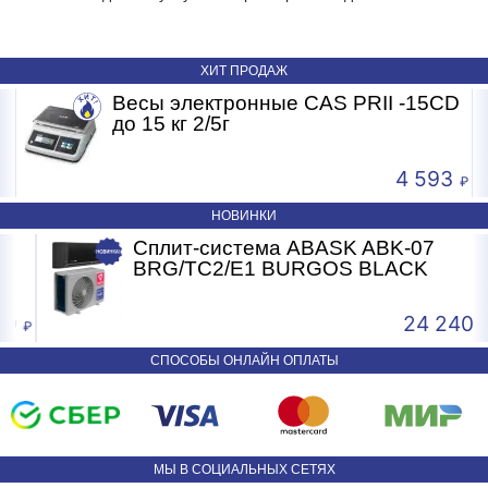
ХИТ ПРОДАЖ
Весы электронные CAS PRII -15CD
Б
до 15 кг 2/5г
4 593
НОВИНКИ
Сплит-система ABASK ABK-07
BRG/TC2/E1 BURGOS BLACK
0
24 240
СПОСОБЫ ОНЛАЙН ОПЛАТЫ
МЫ В СОЦИАЛЬНЫХ СЕТЯХ