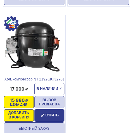
Хол. компрессор NT 2192GK [3276]
17 000
В НАЛИЧИИ
✓
15 980
ВЫЗОВ
ПРОДАВЦА
ЦЕНА ДНЯ
ДОБАВИТЬ
КУПИТЬ
В КОРЗИНУ
БЫСТРЫЙ ЗАКАЗ