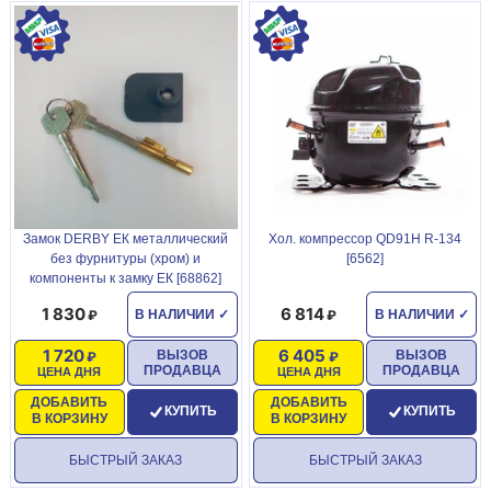
Замок DERBY ЕК металлический
Хол. компрессор QD91H R-134
без фурнитуры (хром) и
[6562]
компоненты к замку ЕК [68862]
1 830
6 814
В НАЛИЧИИ
✓
В НАЛИЧИИ
✓
1 720
6 405
ВЫЗОВ
ВЫЗОВ
ПРОДАВЦА
ПРОДАВЦА
ЦЕНА ДНЯ
ЦЕНА ДНЯ
ДОБАВИТЬ
ДОБАВИТЬ
КУПИТЬ
КУПИТЬ
В КОРЗИНУ
В КОРЗИНУ
БЫСТРЫЙ ЗАКАЗ
БЫСТРЫЙ ЗАКАЗ