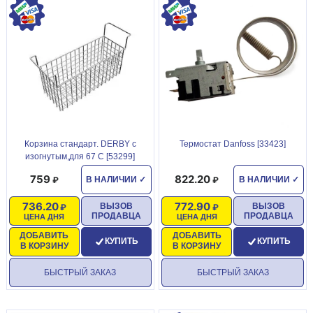
Корзина стандарт. DERBY с
Термостат Danfoss [33423]
изогнутым,для 67 С [53299]
759
822.20
В НАЛИЧИИ
✓
В НАЛИЧИИ
✓
736.20
772.90
ВЫЗОВ
ВЫЗОВ
ПРОДАВЦА
ПРОДАВЦА
ЦЕНА ДНЯ
ЦЕНА ДНЯ
ДОБАВИТЬ
ДОБАВИТЬ
КУПИТЬ
КУПИТЬ
В КОРЗИНУ
В КОРЗИНУ
БЫСТРЫЙ ЗАКАЗ
БЫСТРЫЙ ЗАКАЗ