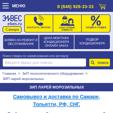
МЕНЮ
8 (846) 928-33-33
ЗАКАЗАТЬ ЗВОНОК
АКЦИИ И СКИДКИ
НАШ СЕРВИС
КЛИМАТА
ЦЕНА МОНТАЖА
ПОДБОР
ЗАЯВКА НА РЕМОНТ И
КОНДИЦИОНЕРА
КОНДИЦИОНЕРА
ОБСЛУЖИВАНИЕ
ОНЛАЙН ЗАКАЗ
Поиск товара по наименованию или артикулу
Главная
>
ЗиП технологического оборудования
>
ЗИП ларей морозильных
ЗИП ЛАРЕЙ МОРОЗИЛЬНЫХ
Самовывоз и доставка по Самаре,
Тольятти, РФ, СНГ.