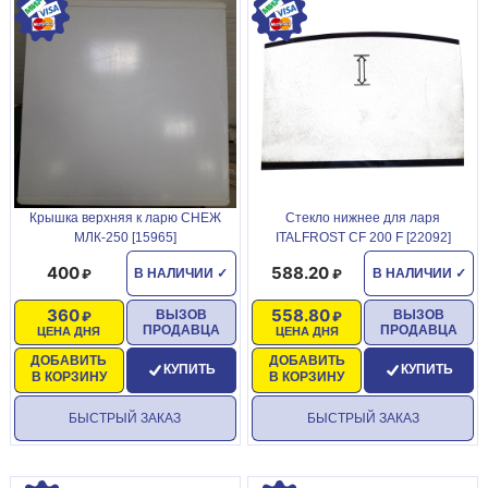
Крышка верхняя к ларю СНЕЖ
Стекло нижнее для ларя
МЛК-250 [15965]
ITALFROST СF 200 F [22092]
400
588.20
В НАЛИЧИИ
✓
В НАЛИЧИИ
✓
360
558.80
ВЫЗОВ
ВЫЗОВ
ПРОДАВЦА
ПРОДАВЦА
ЦЕНА ДНЯ
ЦЕНА ДНЯ
ДОБАВИТЬ
ДОБАВИТЬ
КУПИТЬ
КУПИТЬ
В КОРЗИНУ
В КОРЗИНУ
БЫСТРЫЙ ЗАКАЗ
БЫСТРЫЙ ЗАКАЗ