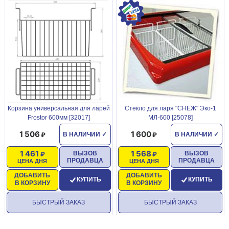
Корзина универсальная для ларей
Стекло для ларя "СНЕЖ" Эко-1
Frostor 600мм [32017]
МЛ-600 [25078]
1 506
1 600
В НАЛИЧИИ
✓
В НАЛИЧИИ
✓
1 461
1 568
ВЫЗОВ
ВЫЗОВ
ПРОДАВЦА
ПРОДАВЦА
ЦЕНА ДНЯ
ЦЕНА ДНЯ
ДОБАВИТЬ
ДОБАВИТЬ
КУПИТЬ
КУПИТЬ
В КОРЗИНУ
В КОРЗИНУ
БЫСТРЫЙ ЗАКАЗ
БЫСТРЫЙ ЗАКАЗ