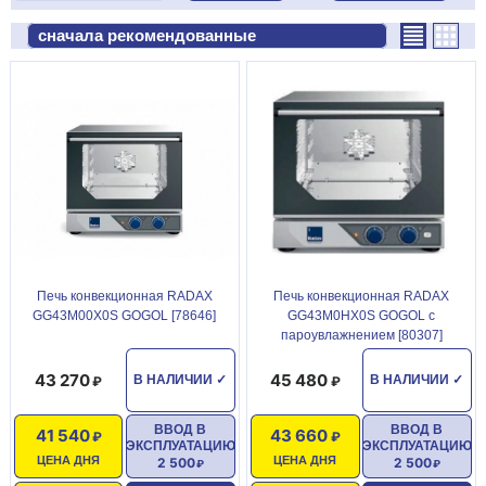
Печь конвекционная RADAX
Печь конвекционная RADAX
GG43M00X0S GOGOL [78646]
GG43M0HX0S GOGOL с
пароувлажнением [80307]
43 270
45 480
В НАЛИЧИИ
✓
В НАЛИЧИИ
✓
ВВОД В
ВВОД В
41 540
43 660
ЭКСПЛУАТАЦИЮ
ЭКСПЛУАТАЦИЮ
ЦЕНА ДНЯ
ЦЕНА ДНЯ
2 500
2 500