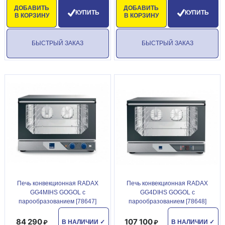
ДОБАВИТЬ
ДОБАВИТЬ
КУПИТЬ
КУПИТЬ
В КОРЗИНУ
В КОРЗИНУ
БЫСТРЫЙ ЗАКАЗ
БЫСТРЫЙ ЗАКАЗ
Печь конвекционная RADAX
Печь конвекционная RADAX
GG4MIHS GOGOL с
GG4DIHS GOGOL с
парообразованием [78647]
парообразованием [78648]
84 290
107 100
В НАЛИЧИИ
✓
В НАЛИЧИИ
✓