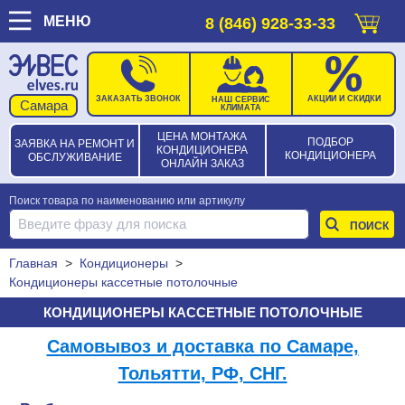
МЕНЮ
8 (846) 928-33-33
ЗАКАЗАТЬ ЗВОНОК
АКЦИИ И СКИДКИ
НАШ СЕРВИС
КЛИМАТА
ЦЕНА МОНТАЖА
ПОДБОР
ЗАЯВКА НА РЕМОНТ И
КОНДИЦИОНЕРА
КОНДИЦИОНЕРА
ОБСЛУЖИВАНИЕ
ОНЛАЙН ЗАКАЗ
Поиск товара по наименованию или артикулу
Главная
>
Кондиционеры
>
Кондиционеры кассетные потолочные
КОНДИЦИОНЕРЫ КАССЕТНЫЕ ПОТОЛОЧНЫЕ
Самовывоз и доставка по Самаре,
Тольятти, РФ, СНГ.