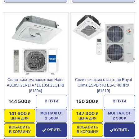
Сплит-система кассетная Haier
Сплит-система кассетная Royal
AB105F2LR1FA / 1U105F2LQ1FB
Clima ESPERTO ES-C 48HRX
[81804]
[81319]
144 500
150 300
В ПУТИ
В ПУТИ
141 600
147 300
МОНТАЖ ОТ
МОНТАЖ ОТ
2 500
2 500
ЦЕНА ДНЯ
ЦЕНА ДНЯ
ДОБАВИТЬ
ДОБАВИТЬ
КУПИТЬ
КУПИТЬ
В КОРЗИНУ
В КОРЗИНУ