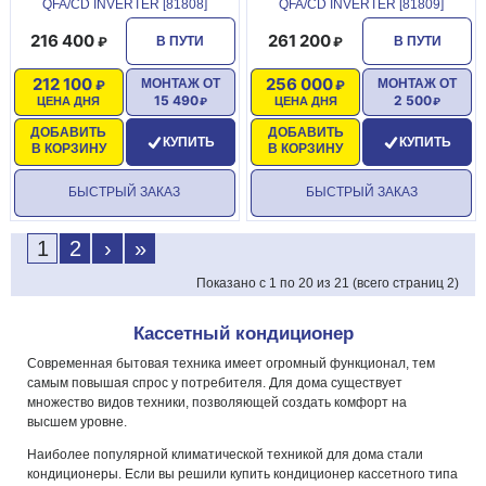
QFA/CD INVERTER [81808]
QFA/CD INVERTER [81809]
216 400
261 200
В ПУТИ
В ПУТИ
212 100
256 000
МОНТАЖ ОТ
МОНТАЖ ОТ
15 490
2 500
ЦЕНА ДНЯ
ЦЕНА ДНЯ
ДОБАВИТЬ
ДОБАВИТЬ
КУПИТЬ
КУПИТЬ
В КОРЗИНУ
В КОРЗИНУ
БЫСТРЫЙ ЗАКАЗ
БЫСТРЫЙ ЗАКАЗ
1
2
›
»
Показано с 1 по 20 из 21 (всего страниц 2)
Кассетный кондиционер
Современная бытовая техника имеет огромный функционал, тем
самым повышая спрос у потребителя. Для дома существует
множество видов техники, позволяющей создать комфорт на
высшем уровне.
Наиболее популярной климатической техникой для дома стали
кондиционеры. Если вы решили купить кондиционер кассетного типа