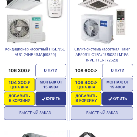
Кондиционер кассетный HISENSE
Сплит-система кассетная Haier
AUC-24HR4SJA [69829]
AB50S1LC1FA / 1U50S1LM1FA
INVERTER [72623]
106 300
108 600
В ПУТИ
В ПУТИ
104 200
106 400
МОНТАЖ ОТ
МОНТАЖ ОТ
15 490
15 490
ЦЕНА ДНЯ
ЦЕНА ДНЯ
ДОБАВИТЬ
ДОБАВИТЬ
КУПИТЬ
КУПИТЬ
В КОРЗИНУ
В КОРЗИНУ
БЫСТРЫЙ ЗАКАЗ
БЫСТРЫЙ ЗАКАЗ