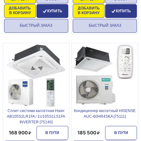
ДОБАВИТЬ
ДОБАВИТЬ
КУПИТЬ
КУПИТЬ
В КОРЗИНУ
В КОРЗИНУ
БЫСТРЫЙ ЗАКАЗ
БЫСТРЫЙ ЗАКАЗ
Сплит-система кассетная Haier
Кондиционер кассетный HISENSE
AB105S2LR1FA / 1U105S1LS1FA
AUС-60HR4SKA [75111]
INVERTER [75140]
168 900
185 500
В ПУТИ
В ПУТИ