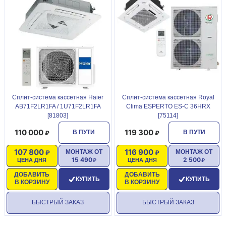
Сплит-система кассетная Haier
Сплит-система кассетная Royal
AB71F2LR1FA / 1U71F2LR1FA
Clima ESPERTO ES-C 36HRX
[81803]
[75114]
110 000
119 300
В ПУТИ
В ПУТИ
107 800
116 900
МОНТАЖ ОТ
МОНТАЖ ОТ
15 490
2 500
ЦЕНА ДНЯ
ЦЕНА ДНЯ
ДОБАВИТЬ
ДОБАВИТЬ
КУПИТЬ
КУПИТЬ
В КОРЗИНУ
В КОРЗИНУ
БЫСТРЫЙ ЗАКАЗ
БЫСТРЫЙ ЗАКАЗ