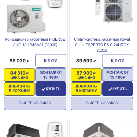
Кондиционер кассетный HISENSE
Сплит-система кассетная Royal
AUC-18HR4SAA1 [81320]
Clima ESPERTO ES-C 24HRСX
[81318]
86 030
89 690
В ПУТИ
В ПУТИ
84 310
87 900
МОНТАЖ ОТ
МОНТАЖ ОТ
15 490
15 490
ЦЕНА ДНЯ
ЦЕНА ДНЯ
ДОБАВИТЬ
ДОБАВИТЬ
КУПИТЬ
КУПИТЬ
В КОРЗИНУ
В КОРЗИНУ
БЫСТРЫЙ ЗАКАЗ
БЫСТРЫЙ ЗАКАЗ