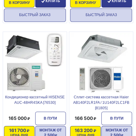
КУПИТЬ
КУПИТЬ
В КОРЗИНУ
В КОРЗИНУ
БЫСТРЫЙ ЗАКАЗ
БЫСТРЫЙ ЗАКАЗ
Кондиционер кассетный HISENSE
Сплит-система кассетная Haier
AUC-48HR4SKA [76530]
AB140F2LR1FA / 1U140F2LC1FB
[81805]
165 000
166 500
В ПУТИ
В ПУТИ
161 700
163 200
МОНТАЖ ОТ
МОНТАЖ ОТ
2 500
2 500
ЦЕНА ДНЯ
ЦЕНА ДНЯ