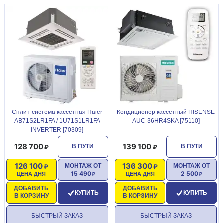
Сплит-система кассетная Haier
Кондиционер кассетный HISENSE
AB71S2LR1FA / 1U71S1LR1FA
AUC-36HR4SKA [75110]
INVERTER [70309]
128 700
139 100
В ПУТИ
В ПУТИ
126 100
136 300
МОНТАЖ ОТ
МОНТАЖ ОТ
15 490
2 500
ЦЕНА ДНЯ
ЦЕНА ДНЯ
ДОБАВИТЬ
ДОБАВИТЬ
КУПИТЬ
КУПИТЬ
В КОРЗИНУ
В КОРЗИНУ
БЫСТРЫЙ ЗАКАЗ
БЫСТРЫЙ ЗАКАЗ