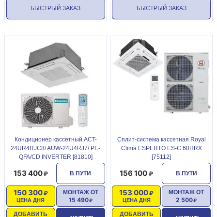
БЫСТРЫЙ ЗАКАЗ
БЫСТРЫЙ ЗАКАЗ
Кондиционер кассетный ACT-
Сплит-система кассетная Royal
24UR4RJC8/ AUW-24U4RJ7/ PE-
Clima ESPERTO ES-C 60HRX
QFA/CD INVERTER [81810]
[75112]
153 400
156 100
В ПУТИ
В ПУТИ
150 300
153 000
МОНТАЖ ОТ
МОНТАЖ ОТ
15 490
2 500
ЦЕНА ДНЯ
ЦЕНА ДНЯ
ДОБАВИТЬ
ДОБАВИТЬ