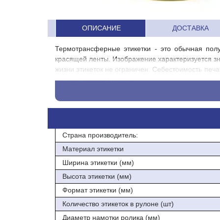
ОПИСАНИЕ
ДОСТАВКА
Термотрансферные этикетки - это обычная пол
красящей ленты. Изображение характеризуется зн
жизни этикеток не ограничен. Себестоимость печа
напечатанных этикеток.
Размер этикетки 58 *40 , 580шт. в ролике.
Диаметр втулки: 40мм
Внешний диаметр: 74мм
Страна производитель:
Рекомендуемая красащая лента: WAX.
Материал этикетки
Ширина этикетки (мм)
Температурный диапозон применения: -40 С +70
Высота этикетки (мм)
Формат этикетки (мм)
Количество этикеток в рулоне (шт)
Диаметр намотки ролика (мм)