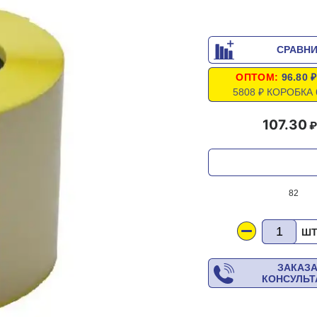
СРАВН
ОПТОМ:
96.80 ₽
5808 ₽ КОРОБКА 
107.30
82
Ш
ЗАКАЗ
КОНСУЛЬ