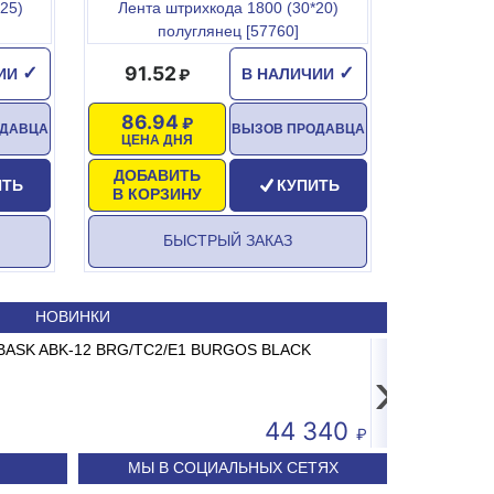
25)
Лента штрихкода 1800 (30*20)
полуглянец [57760]
91.52
✓
✓
ЧИИ
В НАЛИЧИИ
86.94
ОДАВЦА
ВЫЗОВ ПРОДАВЦА
ЦЕНА ДНЯ
ДОБАВИТЬ
ИТЬ
КУПИТЬ
В КОРЗИНУ
БЫСТРЫЙ ЗАКАЗ
НОВИНКИ
до 15 кг 2/5г
ABASK ABK-12 BRG/TC2/E1 BURGOS BLACK
Картридж мех.очистк
Сплит-систем
›
4 593
44 340
МЫ В СОЦИАЛЬНЫХ СЕТЯХ