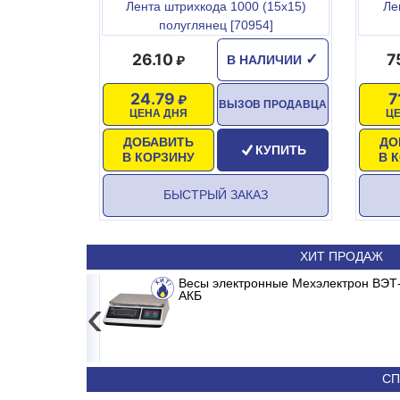
Лента штрихкода 1000 (15х15)
Ле
полуглянец [70954]
26.10
7
✓
В НАЛИЧИИ
24.79
7
ВЫЗОВ ПРОДАВЦА
ЦЕНА ДНЯ
Ц
ДОБАВИТЬ
ДО
КУПИТЬ
В КОРЗИНУ
В 
БЫСТРЫЙ ЗАКАЗ
ХИТ ПРОДАЖ
ERTER
Сплит-система ABASK ABK/INV-18 MDR/M
Весы электронные Мехэлектрон ВЭТ-
АКБ
‹
19 180
36 090
СП