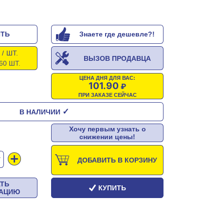
ИТЬ
Знаете где дешевле?!
/ ШТ.
ВЫЗОВ ПРОДАВЦА
60 ШТ.
ЦЕНА ДНЯ ДЛЯ ВАС:
101.90
ПРИ ЗАКАЗЕ СЕЙЧАС
✓
В НАЛИЧИИ
Хочу первым узнать о
снижении цены!
Т
ДОБАВИТЬ В КОРЗИНУ
АТЬ
КУПИТЬ
ТАЦИЮ