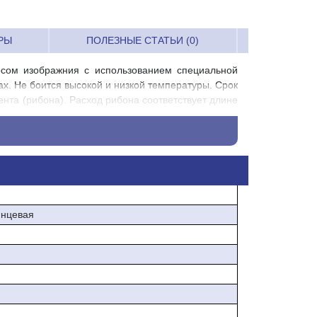
РЫ
ПОЛЕЗНЫЕ СТАТЬИ (0)
осом изображния с использованием специальной
х. Не боится высокой и низкой температуры. Срок
ента (рибона). Расход рибона соответствует длине
янцевая