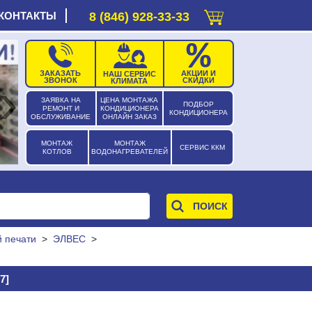
КОНТАКТЫ
8 (846) 928-33-33
ЗАКАЗАТЬ
АКЦИИ И
НАШ СЕРВИС
›
ЗВОНОК
СКИДКИ
КЛИМАТА
ЗАЯВКА НА
ЦЕНА МОНТАЖА
ПОДБОР
РЕМОНТ И
КОНДИЦИОНЕРА
КОНДИЦИОНЕРА
ОБСЛУЖИВАНИЕ
ОНЛАЙН ЗАКАЗ
МОНТАЖ
МОНТАЖ
СЕРВИС ККМ
КОТЛОВ
ВОДОНАГРЕВАТЕЛЕЙ
 печати
>
ЭЛВЕС
>
7]