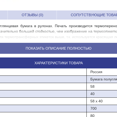
ОТЗЫВЫ (0)
СОПУТСТВУЮЩИЕ ТОВА
углянцевая бумага в рулонах. Печать производится термоперен
ачительно большей стойкостью, чем изображение на термоэтикетка
ти термотрансферных этикеток выше, т.к. используется красящая л
ПОКАЗАТЬ ОПИСАНИЕ ПОЛНОСТЬЮ
ХАРАКТЕРИСТИКИ ТОВАРА
Россия
Бумага полугл
58
С
40
58 х 40
700
80