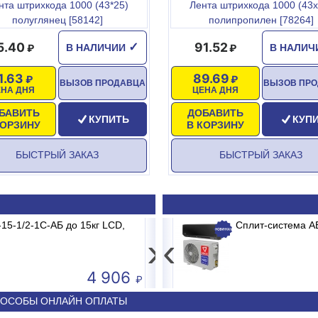
нта штрихкода 1000 (43*25)
Лента штрихкода 1000 (43х
полуглянец [58142]
полипропилен [78264]
5.40
91.52
✓
В НАЛИЧИИ
В НАЛИ
1.63
89.69
ВЫЗОВ ПРОДАВЦА
ВЫЗОВ ПР
ЕНА ДНЯ
ЦЕНА ДНЯ
БАВИТЬ
ДОБАВИТЬ
КУПИТЬ
КУП
КОРЗИНУ
В КОРЗИНУ
БЫСТРЫЙ ЗАКАЗ
БЫСТРЫЙ ЗАКАЗ
B2/E1 MADRID INVERTER
15-1/2-1С-АБ до 15кг LCD,
Весы электронные CAS PRII -15CD 
Сплит-система 
›
‹
4 906
50 590
ОСОБЫ ОНЛАЙН ОПЛАТЫ