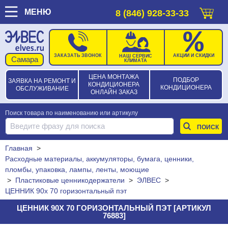
МЕНЮ
8 (846) 928-33-33
ЗАКАЗАТЬ ЗВОНОК
АКЦИИ И СКИДКИ
НАШ СЕРВИС
КЛИМАТА
ЦЕНА МОНТАЖА
ПОДБОР
ЗАЯВКА НА РЕМОНТ И
КОНДИЦИОНЕРА
КОНДИЦИОНЕРА
ОБСЛУЖИВАНИЕ
ОНЛАЙН ЗАКАЗ
Поиск товара по наименованию или артикулу
Главная
>
Расходные материалы, аккумуляторы, бумага, ценники,
пломбы, упаковка, лампы, ленты, моющие
>
Пластиковые ценникодержатели
>
ЭЛВЕС
>
ЦЕННИК 90х 70 горизонтальный пэт
ЦЕННИК 90Х 70 ГОРИЗОНТАЛЬНЫЙ ПЭТ [АРТИКУЛ
76883]