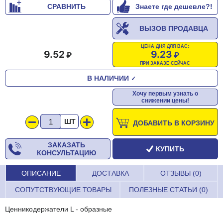
СРАВНИТЬ
Знаете где дешевле?!
ВЫЗОВ ПРОДАВЦА
ЦЕНА ДНЯ ДЛЯ ВАС:
9.52
9.23
ПРИ ЗАКАЗЕ СЕЙЧАС
В НАЛИЧИИ
✓
Хочу первым узнать о
снижении цены!
ШТ
ДОБАВИТЬ В КОРЗИНУ
ЗАКАЗАТЬ
КУПИТЬ
КОНСУЛЬТАЦИЮ
ОПИСАНИЕ
ДОСТАВКА
ОТЗЫВЫ (0)
СОПУТСТВУЮЩИЕ ТОВАРЫ
ПОЛЕЗНЫЕ СТАТЬИ (0)
Ценникодержатели L - образные