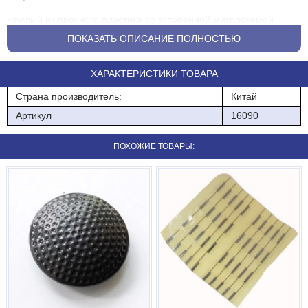
круглый из прочного пластика со встроенной микросхемой
ПОКАЗАТЬ ОПИСАНИЕ ПОЛНОСТЬЮ
размер d.60
цвет белый
ХАРАКТЕРИСТИКИ ТОВАРА
Защитный датчик для антикражных ворот (Радиочастота 8.2
Страна производитель:
Китай
Мгц)
Артикул
16090
круглый из прочного пластика со встроенной микросхемой
ПОХОЖИЕ ТОВАРЫ:
размер d.60
цвет белый