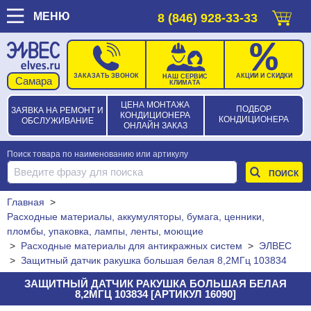
МЕНЮ
8 (846) 928-33-33
ЗАКАЗАТЬ ЗВОНОК
АКЦИИ И СКИДКИ
НАШ СЕРВИС
КЛИМАТА
ЦЕНА МОНТАЖА
ПОДБОР
ЗАЯВКА НА РЕМОНТ И
КОНДИЦИОНЕРА
КОНДИЦИОНЕРА
ОБСЛУЖИВАНИЕ
ОНЛАЙН ЗАКАЗ
Поиск товара по наименованию или артикулу
Главная
>
Расходные материалы, аккумуляторы, бумага, ценники,
пломбы, упаковка, лампы, ленты, моющие
>
Расходные материалы для антикражных систем
>
ЭЛВЕС
>
Защитный датчик ракушка большая белая 8,2МГц 103834
ЗАЩИТНЫЙ ДАТЧИК РАКУШКА БОЛЬШАЯ БЕЛАЯ
8,2МГЦ 103834 [АРТИКУЛ 16090]