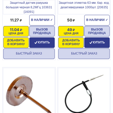
Защитный датчик ракушка
Защитная этикетка 63 мм. бар. код.
большая черная 8,2МГц 103631
деактивируемая 1000шт. [20635]
[16091]
11.27
50
В НАЛИЧИИ
✓
В НАЛИЧИИ
✓
11.04
49
ВЫЗОВ
ВЫЗОВ
ПРОДАВЦА
ПРОДАВЦА
ЦЕНА ДНЯ
ЦЕНА ДНЯ
ДОБАВИТЬ
ДОБАВИТЬ
КУПИТЬ
КУПИТЬ
В КОРЗИНУ
В КОРЗИНУ
БЫСТРЫЙ ЗАКАЗ
БЫСТРЫЙ ЗАКАЗ