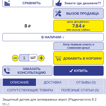
СРАВНИТЬ
Знаете где дешевле?!
ВЫЗОВ ПРОДАВЦА
ЦЕНА ДНЯ ДЛЯ ВАС:
8
7.84
ПРИ ЗАКАЗЕ СЕЙЧАС
В НАЛИЧИИ
✓
Хочу первым узнать о
снижении цены!
ШТ
ДОБАВИТЬ В КОРЗИНУ
ЗАКАЗАТЬ
КУПИТЬ
КОНСУЛЬТАЦИЮ
ОПИСАНИЕ
ДОСТАВКА
ОТЗЫВЫ (0)
СОПУТСТВУЮЩИЕ ТОВАРЫ
ПОЛЕЗНЫЕ СТАТЬИ (0)
Защитный датчик для антикражных ворот (Радиочастота 8.2
Мгц)