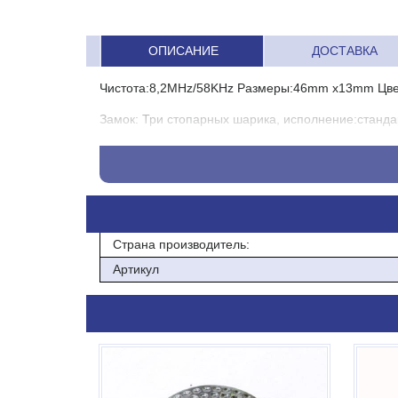
ОПИСАНИЕ
ДОСТАВКА
Чистота:8,2МНz/58KHz Размеры:46mm х13mm Цвет
Замок: Три стопарных шарика, исполнение:стандарт
Описание: очень маленький и легкий датчик, прим
Мин. партия -1000шт
Чистота акустомагнитная -58кГц
Страна производитель:
Артикул