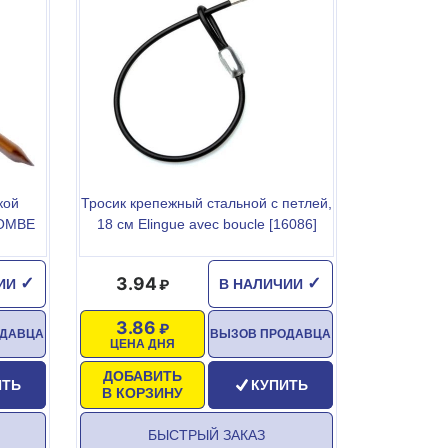
кой
Тросик крепежный стальной с петлей,
BOMBE
18 см Elingue avec boucle [16086]
3.94
✓
✓
ЧИИ
В НАЛИЧИИ
3.86
ОДАВЦА
ВЫЗОВ ПРОДАВЦА
ЦЕНА ДНЯ
ДОБАВИТЬ
ИТЬ
КУПИТЬ
В КОРЗИНУ
БЫСТРЫЙ ЗАКАЗ