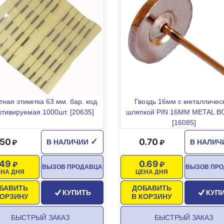
ная этикетка 63 мм. бар. код.
Гвоздь 16мм с металличес
ктивируемая 1000шт. [20635]
шляпкой PIN 16ММ METAL 
[16085]
50
0.70
✓
В НАЛИЧИИ
В НАЛИ
49
0.69
ВЫЗОВ ПРОДАВЦА
ВЫЗОВ ПР
ЕНА ДНЯ
ЦЕНА ДНЯ
БАВИТЬ
ДОБАВИТЬ
КУПИТЬ
КУП
КОРЗИНУ
В КОРЗИНУ
БЫСТРЫЙ ЗАКАЗ
БЫСТРЫЙ ЗАКАЗ