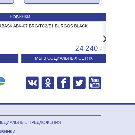
НОВИНКИ
310 USE (300 dpi) USB+Serial+Ethernet
ABASK ABK-07 BRG/TC2/E1 BURGOS BLACK
Котел электродный 
Сплит-систем
›
21 500
24 240
МЫ В СОЦИАЛЬНЫХ СЕТЯХ
ПЕЦИАЛЬНЫЕ ПРЕДЛОЖЕНИЯ
ОВИНКИ