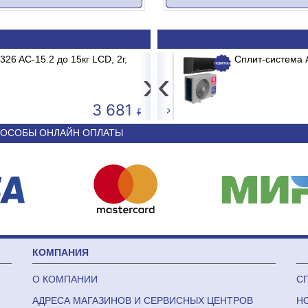
 AC-15.2 до 15кг LCD, 2г,
 BRG/TC2/E1 BURGOS BLACK
Принтер штрих-кода Poscenter TT-
Сплит-система 
›
‹
3 681
44 340
ОСОБЫ ОНЛАЙН ОПЛАТЫ
КОМПАНИЯ
О КОМПАНИИ
С
АДРЕСА МАГАЗИНОВ И СЕРВИСНЫХ ЦЕНТРОВ
Н