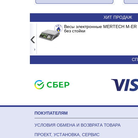
ХИТ ПРОДАЖ
 INVERTER
15кг LCD, 2г,
Весы электронные MERTECH M-ER 326
Сплит-система ABASK ABK-12
без стойки
‹
4 557
50 590
СП
ПОКУПАТЕЛЯМ
УСЛОВИЯ ОБМЕНА И ВОЗВРАТА ТОВАРА
ПРОЕКТ, УСТАНОВКА, СЕРВИС