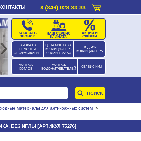
КОНТАКТЫ
8 (846) 928-33-33
ЗАКАЗАТЬ
АКЦИИ И
НАШ СЕРВИС
›
ЗВОНОК
СКИДКИ
КЛИМАТА
ЗАЯВКА НА
ЦЕНА МОНТАЖА
ПОДБОР
РЕМОНТ И
КОНДИЦИОНЕРА
КОНДИЦИОНЕРА
ОБСЛУЖИВАНИЕ
ОНЛАЙН ЗАКАЗ
МОНТАЖ
МОНТАЖ
СЕРВИС ККМ
КОТЛОВ
ВОДОНАГРЕВАТЕЛЕЙ
ходные материалы для антикражных систем
>
, БЕЗ ИГЛЫ [АРТИКУЛ 75276]