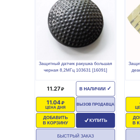
Защитный датчик ракушка большая
Защит
черная 8,2МГц 103631 [16091]
деа
11.27
✓
В НАЛИЧИИ
11.04
ВЫЗОВ ПРОДАВЦА
ЦЕНА ДНЯ
Ц
ДОБАВИТЬ
ДО
КУПИТЬ
В КОРЗИНУ
В 
БЫСТРЫЙ ЗАКАЗ