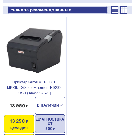
Принтер чеков MERTECH
MPRINTG 80 i ( Ethernet , RS232,
USB ) black [57671]
13 950
В НАЛИЧИИ
✓
ДИАГНОСТИКА
13 250
ОТ
ЦЕНА ДНЯ
500