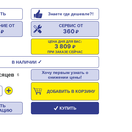
ИТЬ
Знаете где дешевле?!
НИЕ ОТ
СЕРВИС ОТ
360
ЦЕНА ДНЯ ДЛЯ ВАС:
3 809
ПРИ ЗАКАЗЕ СЕЙЧАС
✓
В НАЛИЧИИ
Хочу первым узнать о
сяцев
6
снижении цены!
Т
ДОБАВИТЬ В КОРЗИНУ
АТЬ
КУПИТЬ
ТАЦИЮ