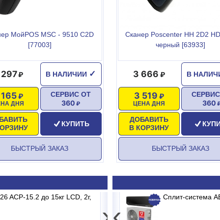
нер МойPOS MSC - 9510 C2D
Сканер Poscenter HH 2D2 H
[77003]
черный [63933]
 297
3 666
✓
В НАЛИЧИИ
В НАЛИ
 165
3 519
СЕРВИС ОТ
СЕРВИС
360
360
ЕНА ДНЯ
ЦЕНА ДНЯ
БАВИТЬ
ДОБАВИТЬ
КУПИТЬ
КУП
КОРЗИНУ
В КОРЗИНУ
 °
БЫСТРЫЙ ЗАКАЗ
БЫСТРЫЙ ЗАКАЗ
B2/E1 MADRID INVERTER
 ACP-15.2 до 15кг LCD, 2г,
Весы электронные MERTECH M-ER 3
Сплит-система 
›
‹