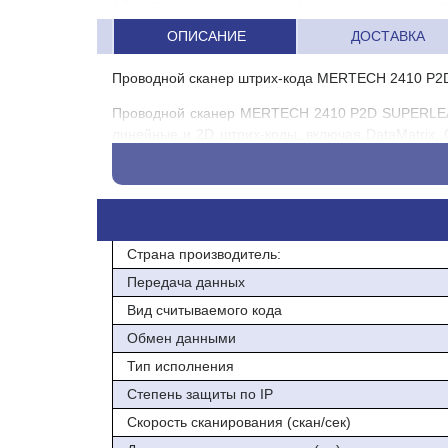
ОПИСАНИЕ
ДОСТАВКА
Проводной сканер штрих-кода MERTECH 2410 P2
Проводной сканер MERTECH 2410 P2D SUPERLEAD
линейные и 2D штрих-коды, включая DataMatrix,
"Честный ЗНАК".
Преимущества модели
В новой модели установлен сканирующий модул
сканировать этикетки так, как удобно оператор
Страна производитель:
процесс.
Передача данных
Встроенная подсветка дает возможность рабо
Вид считываемого кода
размытые штрих-коды. Сканирование возможно да
Обмен данными
наводить камеру на этикетки.
Тип исполнения
Сканирующий элемент может работать в автомати
Степень защиты по IP
MERTECH действует 3 года.
Скорость сканирования (скан/сек)
Характеристики