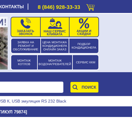
КОНТАКТЫ
8 (846) 928-33-33
ЗАКАЗАТЬ
АКЦИИ И
НАШ СЕРВИС
›
ЗВОНОК
СКИДКИ
КЛИМАТА
ЗАЯВКА НА
ЦЕНА МОНТАЖА
ПОДБОР
РЕМОНТ И
КОНДИЦИОНЕРА
КОНДИЦИОНЕРА
ОБСЛУЖИВАНИЕ
ОНЛАЙН ЗАКАЗ
МОНТАЖ
МОНТАЖ
СЕРВИС ККМ
КОТЛОВ
ВОДОНАГРЕВАТЕЛЕЙ
B К, USB эмуляция RS 232 Black
ИКУЛ 79874]