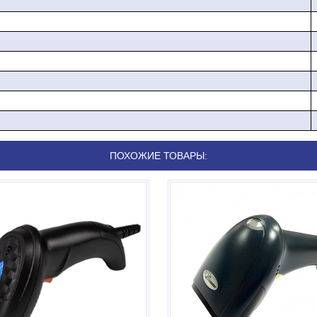
10 обеспечивают быстрое распознавание кодов при любых услови
отклонение ±60°.
ПОХОЖИЕ ТОВАРЫ:
терфейс USB-HID. Доступна эмуляция USB-COM, и опционально -
прочных материалов: пластика и поликарбоната. Устройство в
 IP65. Благодаря анатомической форме рукояти его удобно держать