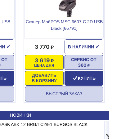
D USB
Сканер МойPOS MSC 6607 C 2D USB
Black [66791]
3 770
✓
✓
ЧИИ
В НАЛИЧИИ
3 619
 ОТ
СЕРВИС ОТ
360
ЦЕНА ДНЯ
ДОБАВИТЬ
ИТЬ
КУПИТЬ
В КОРЗИНУ
БЫСТРЫЙ ЗАКАЗ
НОВИНКИ
26 AC-15.2 до 15кг LCD, 2г, без стойки
ABASK ABK-12 BRG/TC2/E1 BURGOS BLACK
Принтер штрих-кода 
Сплит-систем
›