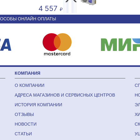
4 557
50 590
ОСОБЫ ОНЛАЙН ОПЛАТЫ
КОМПАНИЯ
О КОМПАНИИ
С
АДРЕСА МАГАЗИНОВ И СЕРВИСНЫХ ЦЕНТРОВ
Н
x 2 of 5; Interleaved 2 of 5; Codabar;MSI Plessey; GS1 DataBar; Chi
ИСТОРИЯ КОМПАНИИ
Э
ОТЗЫВЫ
Х
ode, MicroQR, Aztec, Hanxin
НОВОСТИ
С
СТАТЬИ
У