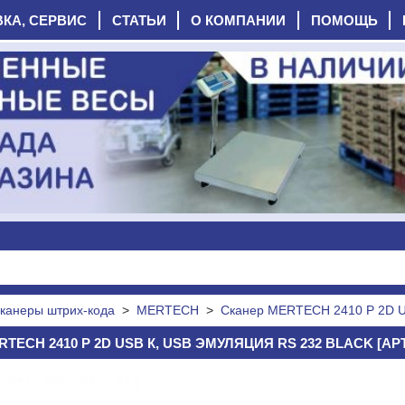
ВКА, СЕРВИС
СТАТЬИ
О КОМПАНИИ
ПОМОЩЬ
канеры штрих-кода
>
MERTECH
>
Сканер MERTECH 2410 P 2D US
TECH 2410 P 2D USB К, USB ЭМУЛЯЦИЯ RS 232 BLACK [АРТ