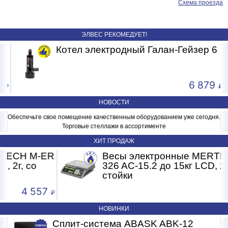
Схема проезда
ЭЛВЕС РЕКОМЕДУЕТ!
"
Котел электродный Галан-Гейзер 6
6 879
НОВОСТИ
Обеспечьте свое помещение качественным оборудованием уже сегодня.
Торговые стеллажи в ассортименте
ХИТ ПРОДАЖ
H M-ER
Весы электронные MERTECH M
 со
326 AC-15.2 до 15кг LCD, 2г, без
стойки
4 557
3 6
НОВИНКИ
Сплит-система ABASK ABK-12
Сплит