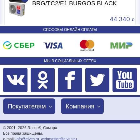
BRG/TC2/E1 BURGOS BLACK
BURGO
44 340
СПОСОБЫ ОНЛАЙН ОПЛАТЫ
МЫ В СОЦИАЛЬНЫХ СЕТЯХ
Покупателям
Компания
© 2001-
2026 Элвес®, Самара.
Все права защищены.
e-mail:
info@elves.ru
,
webmaster@elves.ru