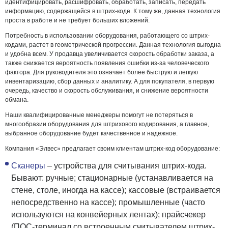
идентифицировать, расшифровать, обработать, записать, передать
информацию, содержащейся в штрих-коде. К тому же, данная технология
проста в работе и не требует больших вложений.
Потребность в использовании оборудования, работающего со штрих-
кодами, растет в геометрической прогрессии. Данная технология выгодна
и удобна всем. У продавца увеличивается скорость обработки заказа, а
также снижается вероятность появления ошибки из-за человеческого
фактора. Для руководителя это означает более быструю и легкую
инвентаризацию, сбор данных и аналитику. А для покупателя, в первую
очередь, качество и скорость обслуживания, и снижение вероятности
обмана.
Наши квалифицированные менеджеры помогут не потеряться в
многообразии оборудования для штрихового кодирования, а главное,
выбранное оборудование будет качественное и надежное.
Компания «Элвес» предлагает своим клиентам штрих-код оборудование:
Сканеры
– устройства для считывания штрих-кода.
Бывают: ручные; стационарные (устанавливается на
стене, столе, иногда на кассе); кассовые (встраивается
непосредственно на кассе); промышленные (часто
используются на конвейерных лентах); прайсчекер
(ПОС-терминал со встроенным считывателем штрих-