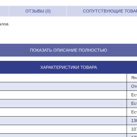
ОТЗЫВЫ (0)
СОПУТСТВУЮЩИЕ ТОВА
алов.
тороной вверх
ПОКАЗАТЬ ОПИСАНИЕ ПОЛНОСТЬЮ
врат назад
нсоры
ХАРАКТЕРИСТИКИ ТОВАРА
енения направления)
Яп
От
де 100-240В, на выходе 12В)
Ес
Ес
Ес
13
10