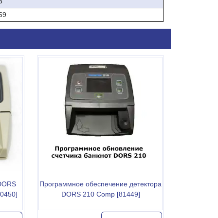
3
59
 DORS
Программное обеспечение детектора
20450]
DORS 210 Comp [81449]