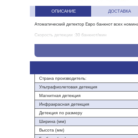
ОПИСАНИЕ
ДОСТАВКА
Атоматический детектор Евро банкнот всех номин
Скорость детекции :30 банкнот/мин
Подача банкноты: в одном напралении, лицевой с
Сообщение об ошибке: красный индикатор NG воз
Способ детекции: оптический, магнитный, фотосе
Направление: назад/вперед ( переключатель изм
Страна производитель:
Ультрафиолетовая детекция
Источник питания:через адаптер питания ( на вхо
Магнитная детекция
вес : детектор 1,5 кг, адаптер 0,3 кг
Инфракрасная детекция
Детекция по размеру
Ширина (мм)
Высота (мм)