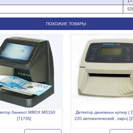
17
52
ПОХОЖИЕ ТОВАРЫ:
ектор банкнот MBOX MD150
Детектор денежных купюр (
[71735]
220 автоматический , евро) [