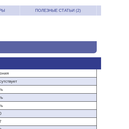
РЫ
ПОЛЕЗНЫЕ СТАТЬИ (2)
ония
сутствует
ть
ть
ть
0
7