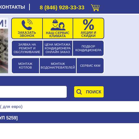
КОНТАКТЫ
8 (846) 928-33-33
ЗАКАЗАТЬ
АКЦИИ И
НАШ СЕРВИС
›
ЗВОНОК
СКИДКИ
КЛИМАТА
ЗАЯВКА НА
ЦЕНА МОНТАЖА
ПОДБОР
РЕМОНТ И
КОНДИЦИОНЕРА
КОНДИЦИОНЕРА
ОБСЛУЖИВАНИЕ
ОНЛАЙН ЗАКАЗ
МОНТАЖ
МОНТАЖ
СЕРВИС ККМ
КОТЛОВ
ВОДОНАГРЕВАТЕЛЕЙ
( для евро)
Л 5259]