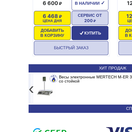
6 600
1
✓
В НАЛИЧИИ
6 468
1
СЕРВИС ОТ
200
ЦЕНА ДНЯ
Ц
ДОБАВИТЬ
ДО
КУПИТЬ
В КОРЗИНУ
В 
БЫСТРЫЙ ЗАКАЗ
ХИТ ПРОДАЖ
RONDA INVERTER
Весы электронные MERTECH M-ER 326
Сплит-система ABASK ABK/IN
со стойкой
‹
24 790
36 090
СП