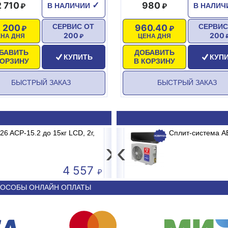
2 710
980
✓
В НАЛИЧИИ
В НАЛИ
2 200
960.40
СЕРВИС ОТ
СЕРВИС
200
200
ЕНА ДНЯ
ЦЕНА ДНЯ
БАВИТЬ
ДОБАВИТЬ
КУПИТЬ
КУП
КОРЗИНУ
В КОРЗИНУ
БЫСТРЫЙ ЗАКАЗ
БЫСТРЫЙ ЗАКАЗ
 ACP-15.2 до 15кг LCD, 2г,
V-18 MDR/MB2/E1 MADRID INVERTER
Весы электронные MERT
Сплит-система 
без стойки
›
‹
4 557
50 590
ОСОБЫ ОНЛАЙН ОПЛАТЫ