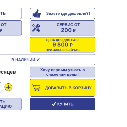
ИТЬ
Знаете где дешевле?!
 ОТ
СЕРВИС ОТ
200
ЦЕНА ДНЯ ДЛЯ ВАС:
9 800
ПРИ ЗАКАЗЕ СЕЙЧАС
✓
В НАЛИЧИИ
Хочу первым узнать о
есяцев
снижении цены!
Т
ДОБАВИТЬ В КОРЗИНУ
АТЬ
КУПИТЬ
ТАЦИЮ