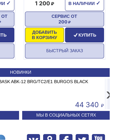
1 200
✓
✓
ЧИИ
В НАЛИЧИИ
 ОТ
СЕРВИС ОТ
200
ДОБАВИТЬ
ИТЬ
КУПИТЬ
В КОРЗИНУ
БЫСТРЫЙ ЗАКАЗ
НОВИНКИ
ECH M-ER 326 AC-15.2 до 15кг LCD, 2г,
ABASK ABK-12 BRG/TC2/E1 BURGOS BLACK
Принтер 
Сп
USB+Seri
›
3 681
44 340
МЫ В СОЦИАЛЬНЫХ СЕТЯХ