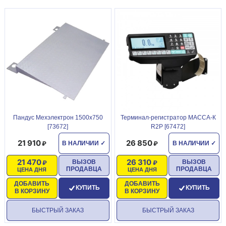
Пандус Мехэлектрон 1500х750
Терминал-регистратор МАССА-К
[73672]
R2P [67472]
21 910
26 850
В НАЛИЧИИ
✓
В НАЛИЧИИ
✓
21 470
26 310
ВЫЗОВ
ВЫЗОВ
ПРОДАВЦА
ПРОДАВЦА
ЦЕНА ДНЯ
ЦЕНА ДНЯ
ДОБАВИТЬ
ДОБАВИТЬ
КУПИТЬ
КУПИТЬ
В КОРЗИНУ
В КОРЗИНУ
БЫСТРЫЙ ЗАКАЗ
БЫСТРЫЙ ЗАКАЗ