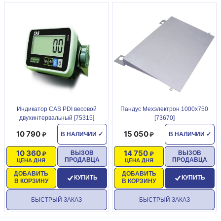
Индикатор CAS PDI весовой
Пандус Мехэлектрон 1000х750
двухинтервальный [75315]
[73670]
10 790
15 050
В НАЛИЧИИ
✓
В НАЛИЧИИ
✓
10 360
14 750
ВЫЗОВ
ВЫЗОВ
ПРОДАВЦА
ПРОДАВЦА
ЦЕНА ДНЯ
ЦЕНА ДНЯ
ДОБАВИТЬ
ДОБАВИТЬ
КУПИТЬ
КУПИТЬ
В КОРЗИНУ
В КОРЗИНУ
БЫСТРЫЙ ЗАКАЗ
БЫСТРЫЙ ЗАКАЗ