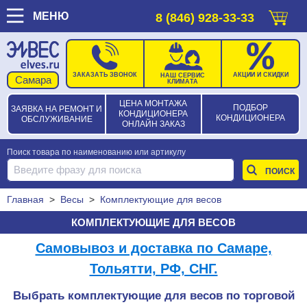
МЕНЮ
8 (846) 928-33-33
ЗАКАЗАТЬ ЗВОНОК
АКЦИИ И СКИДКИ
НАШ СЕРВИС
КЛИМАТА
ЦЕНА МОНТАЖА
ПОДБОР
ЗАЯВКА НА РЕМОНТ И
КОНДИЦИОНЕРА
КОНДИЦИОНЕРА
ОБСЛУЖИВАНИЕ
ОНЛАЙН ЗАКАЗ
Поиск товара по наименованию или артикулу
Главная
>
Весы
>
Комплектующие для весов
КОМПЛЕКТУЮЩИЕ ДЛЯ ВЕСОВ
Самовывоз и доставка по Самаре,
Тольятти, РФ, СНГ.
Выбрать комплектующие для весов по торговой