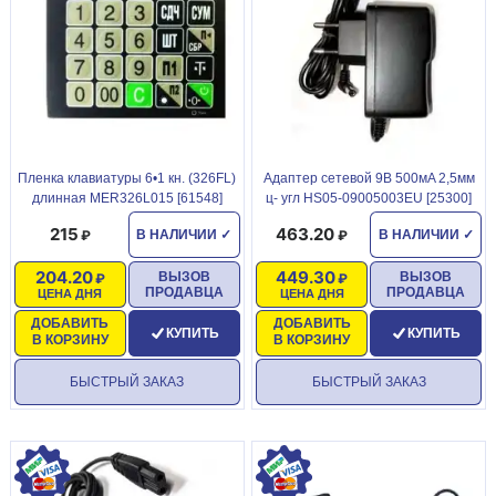
Пленка клавиатуpы 6•1 кн. (326FL)
Адаптер сетевой 9В 500мA 2,5мм
длинная MER326L015 [61548]
ц- угл HS05-09005003EU [25300]
215
463.20
В НАЛИЧИИ
✓
В НАЛИЧИИ
✓
204.20
449.30
ВЫЗОВ
ВЫЗОВ
ПРОДАВЦА
ПРОДАВЦА
ЦЕНА ДНЯ
ЦЕНА ДНЯ
ДОБАВИТЬ
ДОБАВИТЬ
КУПИТЬ
КУПИТЬ
В КОРЗИНУ
В КОРЗИНУ
БЫСТРЫЙ ЗАКАЗ
БЫСТРЫЙ ЗАКАЗ