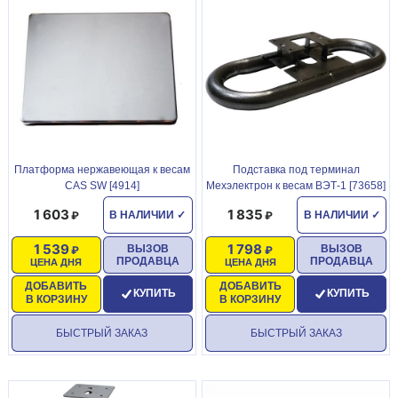
Платформа нержавеющая к весам
Подставка под терминал
CAS SW [4914]
Мехэлектрон к весам ВЭТ-1 [73658]
1 603
1 835
В НАЛИЧИИ
✓
В НАЛИЧИИ
✓
1 539
1 798
ВЫЗОВ
ВЫЗОВ
ПРОДАВЦА
ПРОДАВЦА
ЦЕНА ДНЯ
ЦЕНА ДНЯ
ДОБАВИТЬ
ДОБАВИТЬ
КУПИТЬ
КУПИТЬ
В КОРЗИНУ
В КОРЗИНУ
БЫСТРЫЙ ЗАКАЗ
БЫСТРЫЙ ЗАКАЗ