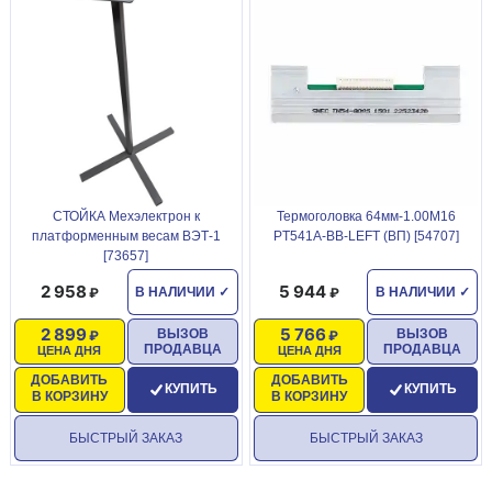
СТОЙКА Мехэлектрон к
Термоголовка 64мм-1.00M16
платформенным весам ВЭТ-1
PT541A-BB-LEFT (ВП) [54707]
[73657]
2 958
5 944
В НАЛИЧИИ
✓
В НАЛИЧИИ
✓
2 899
5 766
ВЫЗОВ
ВЫЗОВ
ПРОДАВЦА
ПРОДАВЦА
ЦЕНА ДНЯ
ЦЕНА ДНЯ
ДОБАВИТЬ
ДОБАВИТЬ
КУПИТЬ
КУПИТЬ
В КОРЗИНУ
В КОРЗИНУ
БЫСТРЫЙ ЗАКАЗ
БЫСТРЫЙ ЗАКАЗ