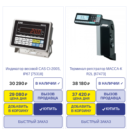
Индикатор весовой CAS CI-200S,
Терминал-регстратор МАССА-К
IP67 [75318]
R2L [67473]
30 290
38 180
В НАЛИЧИИ
✓
В НАЛИЧИИ
✓
29 080
37 420
ВЫЗОВ
ВЫЗОВ
ПРОДАВЦА
ПРОДАВЦА
ЦЕНА ДНЯ
ЦЕНА ДНЯ
ДОБАВИТЬ
ДОБАВИТЬ
КУПИТЬ
КУПИТЬ
В КОРЗИНУ
В КОРЗИНУ
БЫСТРЫЙ ЗАКАЗ
БЫСТРЫЙ ЗАКАЗ