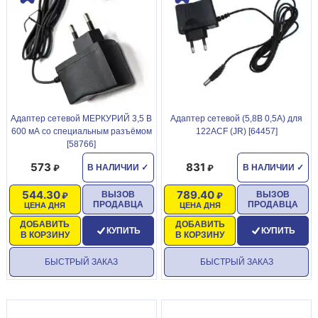
Адаптер сетевой МЕРКУРИЙ 3,5 В
Адаптер сетевой (5,8В 0,5A) для
600 мА со специальным разъёмом
122ACF (JR) [64457]
[58766]
573
831
В НАЛИЧИИ
✓
В НАЛИЧИИ
✓
544.30
789.40
ВЫЗОВ
ВЫЗОВ
ПРОДАВЦА
ПРОДАВЦА
ЦЕНА ДНЯ
ЦЕНА ДНЯ
ДОБАВИТЬ
ДОБАВИТЬ
КУПИТЬ
КУПИТЬ
В КОРЗИНУ
В КОРЗИНУ
БЫСТРЫЙ ЗАКАЗ
БЫСТРЫЙ ЗАКАЗ