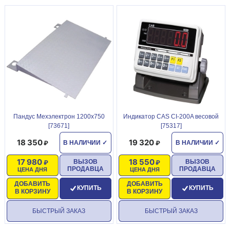
Пандус Мехэлектрон 1200х750
Индикатор CAS CI-200A весовой
[73671]
[75317]
18 350
19 320
В НАЛИЧИИ
✓
В НАЛИЧИИ
✓
17 980
18 550
ВЫЗОВ
ВЫЗОВ
ПРОДАВЦА
ПРОДАВЦА
ЦЕНА ДНЯ
ЦЕНА ДНЯ
ДОБАВИТЬ
ДОБАВИТЬ
КУПИТЬ
КУПИТЬ
В КОРЗИНУ
В КОРЗИНУ
БЫСТРЫЙ ЗАКАЗ
БЫСТРЫЙ ЗАКАЗ