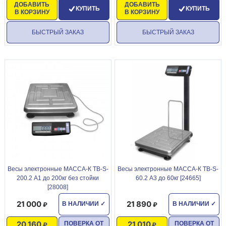
ДОБАВИТЬ
ДОБАВИТЬ
КУПИТЬ
КУПИТЬ
В КОРЗИНУ
В КОРЗИНУ
БЫСТРЫЙ ЗАКАЗ
БЫСТРЫЙ ЗАКАЗ
Becы элeктpонные МАССА-К ТВ-S-
Becы элeктpонные МАССА-К ТВ-S-
200.2 А1 до 200кг без стойки
60.2 А3 до 60кг [24665]
[28008]
21 000
21 890
В НАЛИЧИИ
✓
В НАЛИЧИИ
✓
20 160
21 010
ПОВЕРКА ОТ
ПОВЕРКА ОТ