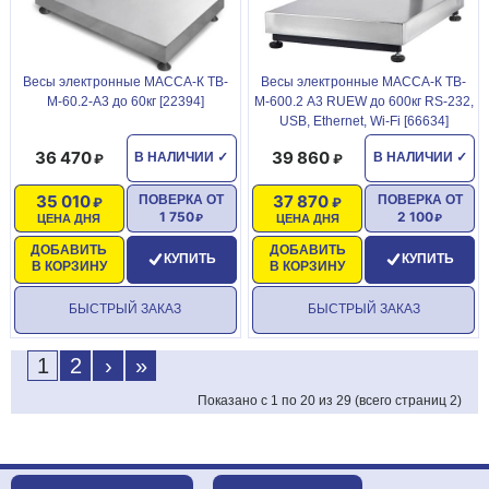
Весы электронные МАССА-К ТВ-
Весы электронные МАССА-К ТВ-
М-60.2-А3 до 60кг [22394]
М-600.2 А3 RUEW до 600кг RS-232,
USB, Ethernet, Wi-Fi [66634]
36 470
39 860
В НАЛИЧИИ
✓
В НАЛИЧИИ
✓
35 010
37 870
ПОВЕРКА ОТ
ПОВЕРКА ОТ
1 750
2 100
ЦЕНА ДНЯ
ЦЕНА ДНЯ
ДОБАВИТЬ
ДОБАВИТЬ
КУПИТЬ
КУПИТЬ
В КОРЗИНУ
В КОРЗИНУ
БЫСТРЫЙ ЗАКАЗ
БЫСТРЫЙ ЗАКАЗ
1
2
›
»
Показано с 1 по 20 из 29 (всего страниц 2)