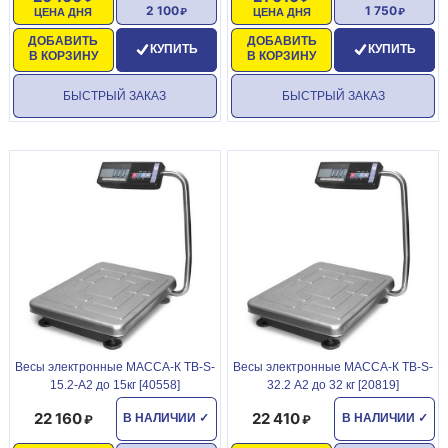
2 100
1 750
ЦЕНА ДНЯ
ЦЕНА ДНЯ
ДОБАВИТЬ
ДОБАВИТЬ
КУПИТЬ
КУПИТЬ
В КОРЗИНУ
В КОРЗИНУ
БЫСТРЫЙ ЗАКАЗ
БЫСТРЫЙ ЗАКАЗ
Becы элeктpонные МАССА-К ТВ-S-
Becы элeктpонные МАССА-К ТВ-S-
15.2-А2 до 15кг [40558]
32.2 А2 до 32 кг [20819]
22 160
22 410
В НАЛИЧИИ
✓
В НАЛИЧИИ
✓