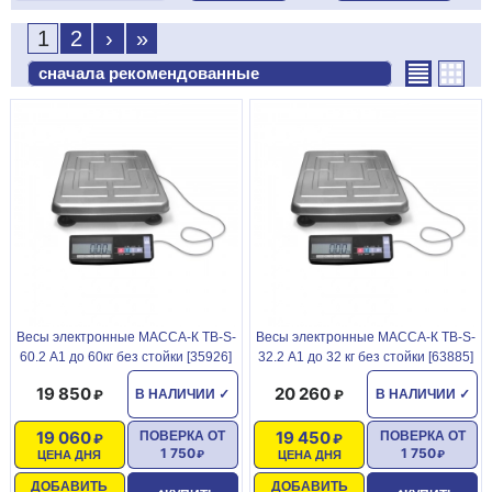
1
2
›
»
Becы элeктpонные МАССА-К ТВ-S-
Becы элeктpонные МАССА-К ТВ-S-
60.2 А1 до 60кг без стойки [35926]
32.2 А1 до 32 кг без стойки [63885]
19 850
20 260
В НАЛИЧИИ
✓
В НАЛИЧИИ
✓
19 060
19 450
ПОВЕРКА ОТ
ПОВЕРКА ОТ
1 750
1 750
ЦЕНА ДНЯ
ЦЕНА ДНЯ
ДОБАВИТЬ
ДОБАВИТЬ