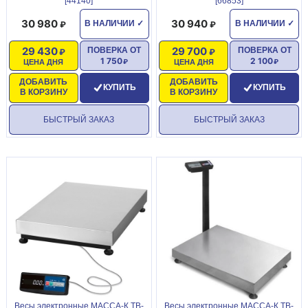
[44140]
[66853]
30 980
30 940
В НАЛИЧИИ
✓
В НАЛИЧИИ
✓
29 430
29 700
ПОВЕРКА ОТ
ПОВЕРКА ОТ
1 750
2 100
ЦЕНА ДНЯ
ЦЕНА ДНЯ
ДОБАВИТЬ
ДОБАВИТЬ
КУПИТЬ
КУПИТЬ
В КОРЗИНУ
В КОРЗИНУ
БЫСТРЫЙ ЗАКАЗ
БЫСТРЫЙ ЗАКАЗ
Весы электронные МАССА-К ТВ-
Весы электронные МАССА-К ТВ-