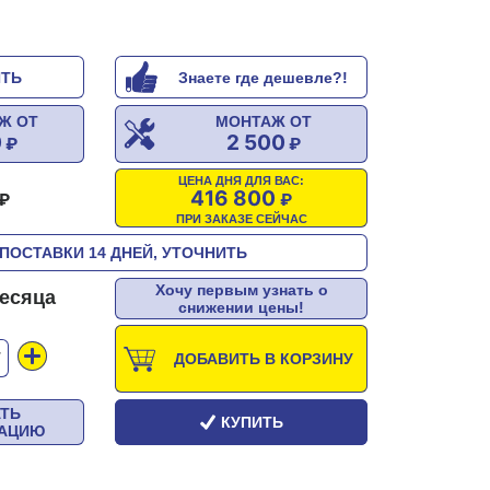
ИТЬ
Знаете где дешевле?!
Ж ОТ
МОНТАЖ ОТ
0
2 500
ЦЕНА ДНЯ ДЛЯ ВАС:
416 800
ПРИ ЗАКАЗЕ СЕЙЧАС
ПОСТАВКИ 14 ДНЕЙ, УТОЧНИТЬ
Хочу первым узнать о
месяца
снижении цены!
Т
ДОБАВИТЬ В КОРЗИНУ
АТЬ
КУПИТЬ
ТАЦИЮ