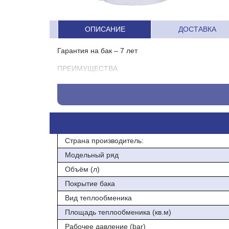
ОПИСАНИЕ
ДОСТАВКА
Гарантия на бак – 7 лет
ПРЕИМУЩЕСТВА
Эмалированный стальной бак с рабочим давлени
Сливной люк
Нагревательный элемент – теплооменник-змеевик
Магниевый анод
Страна производитель:
Модельный ряд
Внешний кожух SNC (мягкий PU): изоляционная пе
Объём (л)
Инспекционный люк
Покрытие бака
Магниевый анод
Вид теплообменика
Lg 1000 + 400 mm
Площадь теплообменика (кв.м)
Рабочее давление (bar)