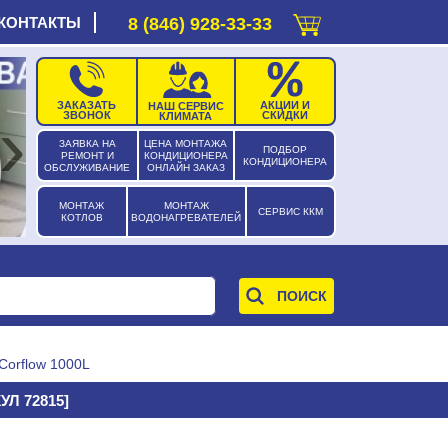
КОНТАКТЫ
8 (846) 928-33-33
ЗАКАЗАТЬ
АКЦИИ И
НАШ СЕРВИС
›
ЗВОНОК
СКИДКИ
КЛИМАТА
ЗАЯВКА НА
ЦЕНА МОНТАЖА
ПОДБОР
РЕМОНТ И
КОНДИЦИОНЕРА
КОНДИЦИОНЕРА
ОБСЛУЖИВАНИЕ
ОНЛАЙН ЗАКАЗ
МОНТАЖ
МОНТАЖ
СЕРВИС ККМ
КОТЛОВ
ВОДОНАГРЕВАТЕЛЕЙ
 Corflow 1000L
Л 72815]