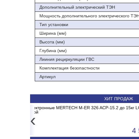
Площадь теплообменника, м.кв 4.7
Дополнительный электрический ТЭН
Мощность дополнительного электрического ТЭН
Тип установки
Ширина (мм)
Высота (мм)
Глубина (мм)
Лииния рециркуляции ГВС
Комплектация безопастности
Артикул
ХИТ ПРОДАЖ
E1 MADRID INVERTER
P-15.2 до 15кг LCD, 2г,
Весы электронные MERTECH
Сплит-система ABA
без стойки
‹
4 557
50 590