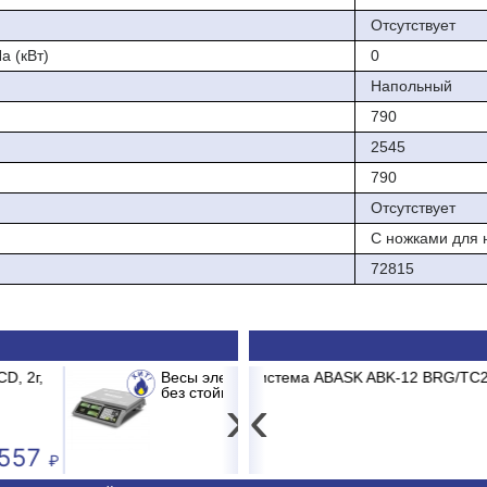
Отсутствует
а (кВт)
0
Напольный
790
2545
790
Отсутствует
С ножками для 
72815
 M-ER 326 AC-15.2 до 15кг LCD, 2г,
SK ABK-12 BRG/TC2/E1 BURGOS BLACK
Принтер штрих-кода Pos
Сплит
›
‹
3 681
44 340