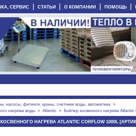
ВКА, СЕРВИС
СТАТЬИ
О КОМПАНИИ
ПОМОЩЬ
, насосы, фитинги, краны, счетчики воды, автоматика
>
ого нагрева воды
>
Atlantic
>
Бойлер косвенного нагрева Atlantic
КОСВЕННОГО НАГРЕВА ATLANTIC CORFLOW 1000L [АРТИКУ