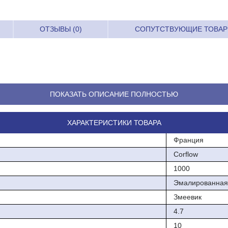
ОТЗЫВЫ (0)
СОПУТСТВУЮЩИЕ ТОВА
ем 10 бар
ПОКАЗАТЬ ОПИСАНИЕ ПОЛНОСТЬЮ
ХАРАКТЕРИСТИКИ ТОВАРА
Франция
Corflow
на высокой плотности (100 мм)
1000
Эмалированная
Змеевик
4.7
10