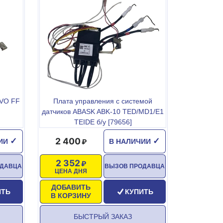
EVO FF
Плата управления с системой
датчиков ABASK ABK-10 TED/MD1/E1
TEIDE б/у [79656]
2 400
✓
✓
ЧИИ
В НАЛИЧИИ
2 352
ОДАВЦА
ВЫЗОВ ПРОДАВЦА
ЦЕНА ДНЯ
ДОБАВИТЬ
ИТЬ
КУПИТЬ
В КОРЗИНУ
БЫСТРЫЙ ЗАКАЗ