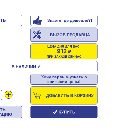
ИТЬ
Знаете где дешевле?!
ВЫЗОВ ПРОДАВЦА
ЦЕНА ДНЯ ДЛЯ ВАС:
912
ПРИ ЗАКАЗЕ СЕЙЧАС
✓
В НАЛИЧИИ
Хочу первым узнать о
снижении цены!
Т
ДОБАВИТЬ В КОРЗИНУ
АТЬ
КУПИТЬ
ТАЦИЮ