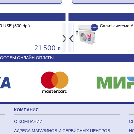
 USE (300 dpi)
 BRG/TC2/E1 BURGOS BLACK
Котел электродный Галан-Гейзер 
Сплит-система A
›
‹
21 500
24 240
ОСОБЫ ОНЛАЙН ОПЛАТЫ
КОМПАНИЯ
О КОМПАНИИ
С
АДРЕСА МАГАЗИНОВ И СЕРВИСНЫХ ЦЕНТРОВ
Н