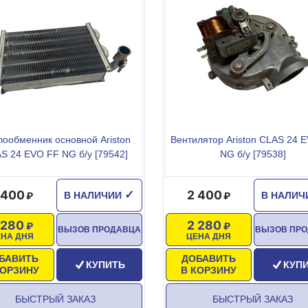
лообменник основной Ariston
Вентилятор Ariston CLAS 24 
S 24 EVO FF NG б/у [79542]
NG б/у [79538]
 400
2 400
✓
В НАЛИЧИИ
В НАЛИ
 280
2 280
ВЫЗОВ ПРОДАВЦА
ВЫЗОВ ПР
ЕНА ДНЯ
ЦЕНА ДНЯ
БАВИТЬ
ДОБАВИТЬ
КУПИТЬ
КУП
КОРЗИНУ
В КОРЗИНУ
БЫСТРЫЙ ЗАКАЗ
БЫСТРЫЙ ЗАКАЗ