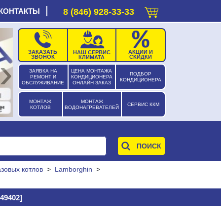
КОНТАКТЫ
8 (846) 928-33-33
ЗАКАЗАТЬ
АКЦИИ И
НАШ СЕРВИС
›
ЗВОНОК
СКИДКИ
КЛИМАТА
ЗАЯВКА НА
ЦЕНА МОНТАЖА
ПОДБОР
РЕМОНТ И
КОНДИЦИОНЕРА
КОНДИЦИОНЕРА
ОБСЛУЖИВАНИЕ
ОНЛАЙН ЗАКАЗ
МОНТАЖ
МОНТАЖ
СЕРВИС ККМ
КОТЛОВ
ВОДОНАГРЕВАТЕЛЕЙ
азовых котлов
>
Lamborghin
>
49402]