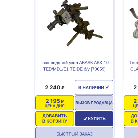
Газо-водяной узел ABASK ABK-10
Теп
TED/MD1/E1 TEIDE б/у [79659]
CLA
2 240
2
✓
В НАЛИЧИИ
2 195
2
ВЫЗОВ ПРОДАВЦА
ЦЕНА ДНЯ
Ц
ДОБАВИТЬ
ДО
КУПИТЬ
В КОРЗИНУ
В 
БЫСТРЫЙ ЗАКАЗ