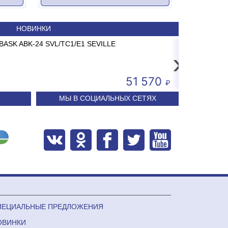
НОВИНКИ
9
BASK ABK-24 SVL/TC1/E1 SEVILLE
Сплит-система AB
Сплит-систем
›
6 879
51 570
МЫ В СОЦИАЛЬНЫХ СЕТЯХ
ПЕЦИАЛЬНЫЕ ПРЕДЛОЖЕНИЯ
ОВИНКИ