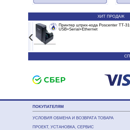
ХИТ ПРОДАЖ
5кг LCD, 2г,
BURGOS BLACK
Принтер штрих-кода Poscenter TT-310
Сплит-система ABASK ABK-07
USB+Serial+Ethernet
‹
3 681
44 340
СП
ПОКУПАТЕЛЯМ
УСЛОВИЯ ОБМЕНА И ВОЗВРАТА ТОВАРА
ПРОЕКТ, УСТАНОВКА, СЕРВИС