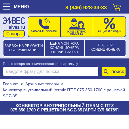
МЕНЮ
8 (846) 928-33-33
ЗАКАЗАТЬ ЗВОНОК
АКЦИИ И СКИДКИ
НАШ СЕРВИС
КЛИМАТА
ЦЕНА МОНТАЖА
ПОДБОР
ЗАЯВКА НА РЕМОНТ И
КОНДИЦИОНЕРА
КОНДИЦИОНЕРА
ОБСЛУЖИВАНИЕ
ОНЛАЙН ЗАКАЗ
Поиск товара по наименованию или артикулу
Главная
>
Архивные товары
>
Конвектор внутрипольный Itermic ITTZ 075.350.1700 с решеткой
SGZ-35
КОНВЕКТОР ВНУТРИПОЛЬНЫЙ ITERMIC ITTZ
075.350.1700 С РЕШЕТКОЙ SGZ-35 [АРТИКУЛ 80789]