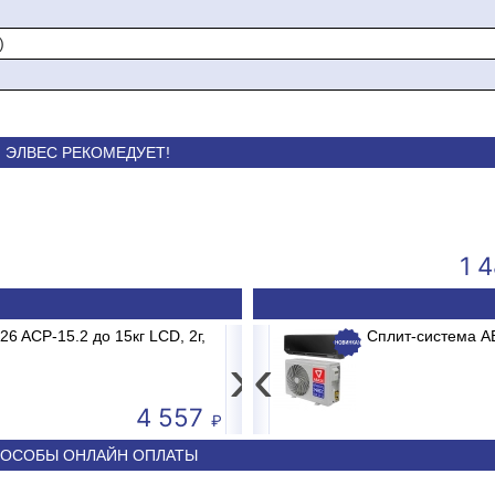
)
ЭЛВЕС РЕКОМЕДУЕТ!
Всегда в наличии промышленные
Холодильное и мор
ене
электронные весы для склада и
оборудование. Сохран
магазина!
продуктов
1 
B2/E1 MADRID INVERTER
 ACP-15.2 до 15кг LCD, 2г,
Весы электронные MERTECH M-ER 3
Сплит-система 
›
‹
4 557
50 590
ОСОБЫ ОНЛАЙН ОПЛАТЫ