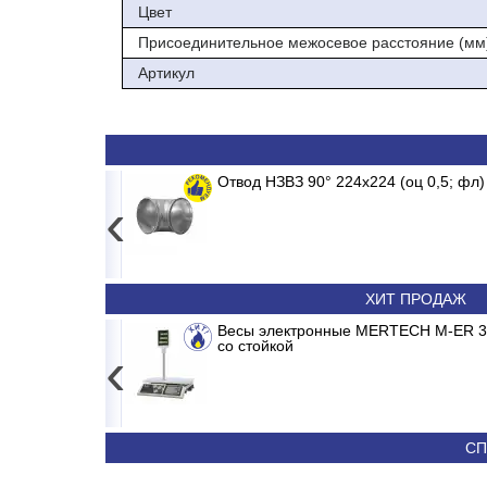
Цвет
Присоединительное межосевое расстояние (мм
Артикул
Отвод НЗВЗ 90° 224х224 (оц 0,5; фл)
‹
Тепло в ваш дом по выгодной ц
3 704
ХИТ ПРОДАЖ
ERTER
Сплит-система ABASK ABK/INV-18 MDR/M
Весы электронные MERTECH M-ER 326
со стойкой
‹
24 790
36 090
СП