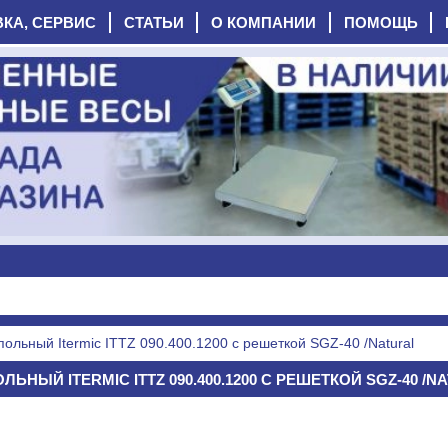
ВКА, СЕРВИС
СТАТЬИ
О КОМПАНИИ
ПОМОЩЬ
польный Itermic ITTZ 090.400.1200 с решеткой SGZ-40 /Natural
НЫЙ ITERMIC ITTZ 090.400.1200 С РЕШЕТКОЙ SGZ-40 /NA