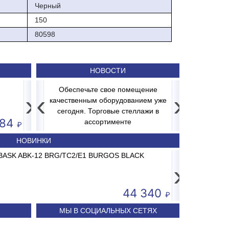
Черный
150
80598
НОВОСТИ
Стекло фронтальное 343,00,00,21-011 L=1500
Обеспечьте свое помещение
›
‹
›
озильное
качественным оборудованием уже
и свежесть
Распродажа
сегодня. Торговые стеллажи в
484
ассортименте
НОВИНКИ
26 AC-15.2 до 15кг LCD, 2г, без стойки
ABASK ABK-12 BRG/TC2/E1 BURGOS BLACK
Принтер штрих-кода 
Сплит-систем
›
3 681
44 340
МЫ В СОЦИАЛЬНЫХ СЕТЯХ