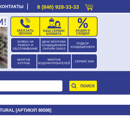
КОНТАКТЫ
8 (846) 928-33-33
ЗАКАЗАТЬ
АКЦИИ И
НАШ СЕРВИС
›
ЗВОНОК
СКИДКИ
КЛИМАТА
ЗАЯВКА НА
ЦЕНА МОНТАЖА
ПОДБОР
РЕМОНТ И
КОНДИЦИОНЕРА
КОНДИЦИОНЕРА
ОБСЛУЖИВАНИЕ
ОНЛАЙН ЗАКАЗ
МОНТАЖ
МОНТАЖ
СЕРВИС ККМ
КОТЛОВ
ВОДОНАГРЕВАТЕЛЕЙ
TURAL [АРТИКУЛ 80598]