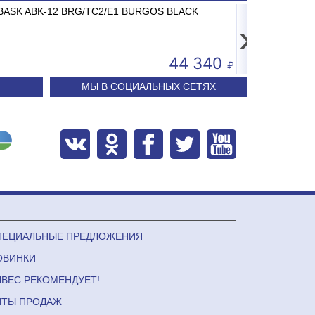
26 AC-15.2 до 15кг LCD, 2г, без стойки
ABASK ABK-12 BRG/TC2/E1 BURGOS BLACK
Принтер штрих-кода 
Сплит-систем
›
3 681
44 340
МЫ В СОЦИАЛЬНЫХ СЕТЯХ
ПЕЦИАЛЬНЫЕ ПРЕДЛОЖЕНИЯ
ОВИНКИ
ЛВЕС РЕКОМЕНДУЕТ!
ИТЫ ПРОДАЖ