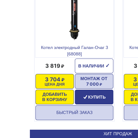
Котел электродный Галан-Очаг 3
Кот
[68088]
3 819
3
✓
В НАЛИЧИИ
3 704
3
МОНТАЖ ОТ
7 000
ЦЕНА ДНЯ
Ц
ДОБАВИТЬ
ДО
КУПИТЬ
В КОРЗИНУ
В 
БЫСТРЫЙ ЗАКАЗ
ХИТ ПРОДАЖ