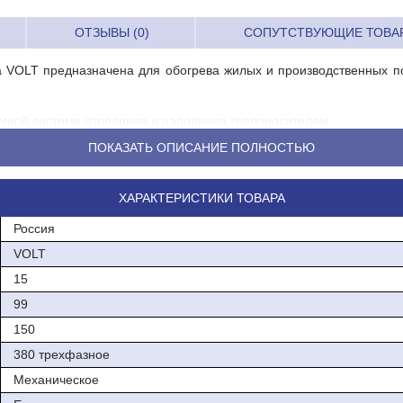
ОТЗЫВЫ (0)
СОПУТСТВУЮЩИЕ ТОВА
 VOLT предназначена для обогрева жилых и производственных по
мной системе отопления и наполнена теплоносителем.
ПОКАЗАТЬ ОПИСАНИЕ ПОЛНОСТЬЮ
 в системах "теплый пол". Запрещается установка котла в се
ХАРАКТЕРИСТИКИ ТОВАРА
Россия
VOLT
15
99
ермостатами(опция)
150
380 трехфазное
емого реле (опция)
Механическое
 фитингов с накиджной гайкой.