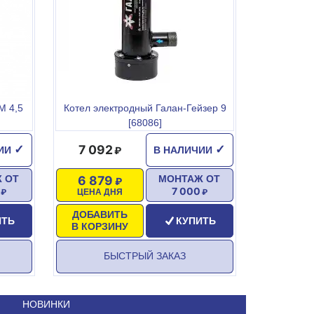
М 4,5
Котел электродный Галан-Гейзер 9
[68086]
7 092
✓
✓
ЧИИ
В НАЛИЧИИ
6 879
 ОТ
МОНТАЖ ОТ
7 000
ЦЕНА ДНЯ
ДОБАВИТЬ
ИТЬ
КУПИТЬ
В КОРЗИНУ
БЫСТРЫЙ ЗАКАЗ
НОВИНКИ