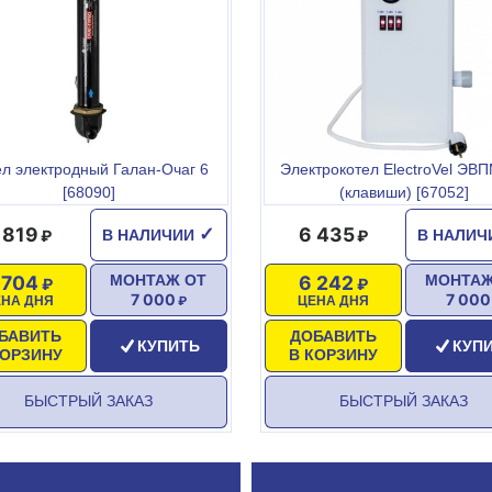
ел электродный Галан-Очаг 6
Электрокотел ElectroVel ЭВП
[68090]
(клавиши) [67052]
 819
6 435
✓
В НАЛИЧИИ
В НАЛИ
 704
6 242
МОНТАЖ ОТ
МОНТАЖ
7 000
7 000
ЕНА ДНЯ
ЦЕНА ДНЯ
БАВИТЬ
ДОБАВИТЬ
КУПИТЬ
КУП
КОРЗИНУ
В КОРЗИНУ
БЫСТРЫЙ ЗАКАЗ
БЫСТРЫЙ ЗАКАЗ