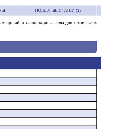
РЫ
ПОЛЕЗНЫЕ СТАТЬИ (1)
мещений, а также нагрева воды для технических
тях, совмещенных с центральным отоплением без