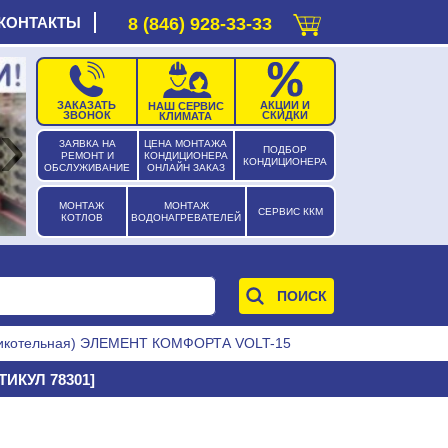
КОНТАКТЫ
8 (846) 928-33-33
ЗАКАЗАТЬ
АКЦИИ И
НАШ СЕРВИС
›
ЗВОНОК
СКИДКИ
КЛИМАТА
ЗАЯВКА НА
ЦЕНА МОНТАЖА
ПОДБОР
РЕМОНТ И
КОНДИЦИОНЕРА
КОНДИЦИОНЕРА
ОБСЛУЖИВАНИЕ
ОНЛАЙН ЗАКАЗ
МОНТАЖ
МОНТАЖ
СЕРВИС ККМ
КОТЛОВ
ВОДОНАГРЕВАТЕЛЕЙ
никотельная) ЭЛЕМЕНТ КОМФОРТА VOLT-15
ИКУЛ 78301]