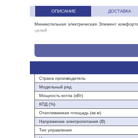
ОПИСАНИЕ
ДОСТАВКА
Миникотельная электрическая Элемент комфорта
целей.
Миникотельная должна быть подключена к автоно
Можно использовать для нагрева теплоносителя
применения развязывающего теплообменника.
Шесть Тэнов из нержавеющей стали.
Страна производитель:
Трехкратный запас надежности.
Модельный ряд
Надежный итальянский механический термостат.
Мощность котла (кВт)
Защита по перегреву и минимальному давлению.
КПД (%)
Управление одним, двумя или термя внешними т
Отапливаемая площадь (кв.м)
Напряжение электропитания (В)
Задержка отключения насоса с помощью встраива
Тип управления
Плоская площадка под прокладку для подключения