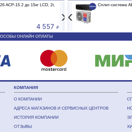
B2/E1 MADRID INVERTER
 ACP-15.2 до 15кг LCD, 2г,
Весы электронные MERTECH M-ER 3
Сплит-система 
›
‹
4 557
50 590
ОСОБЫ ОНЛАЙН ОПЛАТЫ
КОМПАНИЯ
О КОМПАНИИ
С
АДРЕСА МАГАЗИНОВ И СЕРВИСНЫХ ЦЕНТРОВ
Н
ИСТОРИЯ КОМПАНИИ
Э
ОТЗЫВЫ
Х