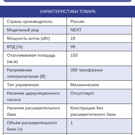
Защита от перегрева - аварийный самовозвратный датчик
ХАРАКТЕРИСТИКИ ТОВАРА
Колодка для подключения GSM-модуля
Страна производитель:
Россия
Комплектация-сам котел и инструкция .
Модельный ряд
NEXT
Мощность котла (кВт)
18
Управление-С лицевой панели
КПД (%)
99
Для использования в закрытой системе отопленния требуется
Отапливаемая площадь
150
приобретение насоса,расширительного мембранного бака и
(кв.м)
группы безопасности.
Напряжение
380 трехфазное
электропитания (В)
Тип управления
Механическое
Наличие циркуляционного
Отсутствует
насоса
Наличие расширительного
Конструкция без
бака
расширительного бака
Объём расширительного
1
бака (л)