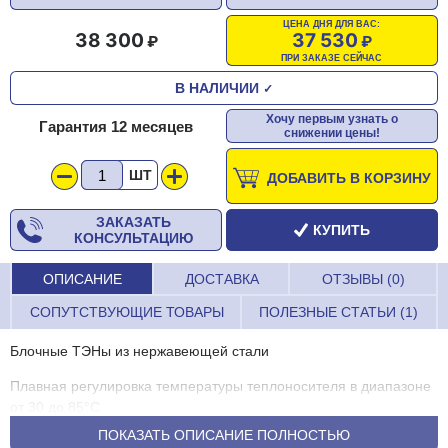
ЦЕНА ДНЯ ДЛЯ ВАС:
38 300
37 530
ПРИ ЗАКАЗЕ СЕЙЧАС
В НАЛИЧИИ
✓
Хочу первым узнать о
Гарантия 12 месяцев
снижении цены!
ШТ
ДОБАВИТЬ В КОРЗИНУ
ЗАКАЗАТЬ
КУПИТЬ
КОНСУЛЬТАЦИЮ
ОПИСАНИЕ
ДОСТАВКА
ОТЗЫВЫ (0)
СОПУТСТВУЮЩИЕ ТОВАРЫ
ПОЛЕЗНЫЕ СТАТЬИ (1)
Блочные ТЭНы из нержавеющей стали
Плавная регулировка температуры теплоносителя в диапазоне
от 30 до 85°С
ПОКАЗАТЬ ОПИСАНИЕ ПОЛНОСТЬЮ
Колодка для подключения циркуляционного насоса