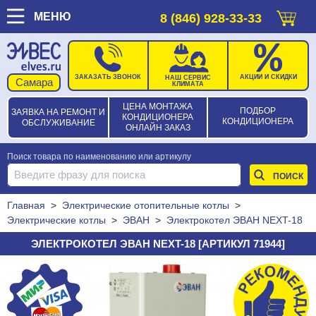
МЕНЮ
8 (846) 928-33-33
ЗАКАЗАТЬ ЗВОНОК
АКЦИИ И СКИДКИ
НАШ СЕРВИС
КЛИМАТА
ЦЕНА МОНТАЖА
ПОДБОР
ЗАЯВКА НА РЕМОНТ И
КОНДИЦИОНЕРА
КОНДИЦИОНЕРА
ОБСЛУЖИВАНИЕ
ОНЛАЙН ЗАКАЗ
Поиск товара по наименованию или артикулу
Главная
>
Электрические отопительные котлы
>
Электрические котлы
>
ЭВАН
>
Электрокотел ЭВАН NEXT-18
ЭЛЕКТРОКОТЕЛ ЭВАН NEXT-18 [АРТИКУЛ 71944]