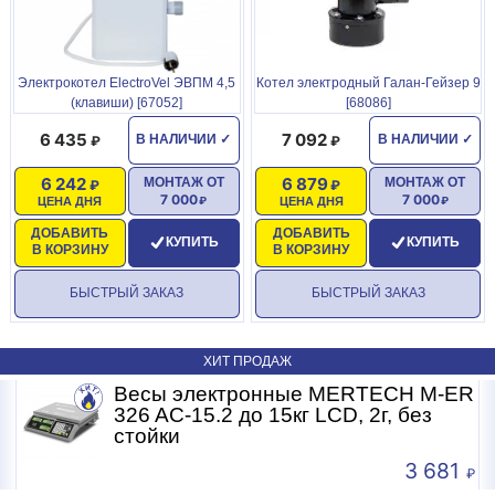
Электрокотел ElectroVel ЭВПМ 4,5
Котел электродный Галан-Гейзер 9
(клавиши) [67052]
[68086]
6 435
7 092
В НАЛИЧИИ
✓
В НАЛИЧИИ
✓
6 242
6 879
МОНТАЖ ОТ
МОНТАЖ ОТ
7 000
7 000
ЦЕНА ДНЯ
ЦЕНА ДНЯ
ДОБАВИТЬ
ДОБАВИТЬ
КУПИТЬ
КУПИТЬ
В КОРЗИНУ
В КОРЗИНУ
БЫСТРЫЙ ЗАКАЗ
БЫСТРЫЙ ЗАКАЗ
ХИТ ПРОДАЖ
R
Весы электронные MERTECH M-ER
326 AC-15.2 до 15кг LCD, 2г, без
стойки
3 681