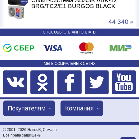
-12
Сплит-система ABASK ABK-07
CK
BRG/TC2/E1 BURGOS BLACK
44 340
24 
СПОСОБЫ ОНЛАЙН ОПЛАТЫ
МЫ В СОЦИАЛЬНЫХ СЕТЯХ
Покупателям
Компания
© 2001-
2026 Элвес®, Самара.
Все права защищены.