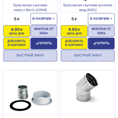
Труба малая к вытяжке
Труба малая к вытяжке античная
нерж.ст.Фесто [10949]
медь [9391]
5
5
В НАЛИЧИИ
✓
В НАЛИЧИИ
✓
4.90
4.90
МОНТАЖ ОТ
МОНТАЖ ОТ
500
500
ЦЕНА ДНЯ
ЦЕНА ДНЯ
ДОБАВИТЬ
ДОБАВИТЬ
КУПИТЬ
КУПИТЬ
В КОРЗИНУ
В КОРЗИНУ
БЫСТРЫЙ ЗАКАЗ
БЫСТРЫЙ ЗАКАЗ