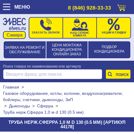
МЕНЮ
8 (846) 928-33-33
ЗАКАЗАТЬ ЗВОНОК
АКЦИИ И СКИДКИ
НАШ СЕРВИС
КЛИМАТА
ЦЕНА МОНТАЖА
ПОДБОР
ЗАЯВКА НА РЕМОНТ И
КОНДИЦИОНЕРА
КОНДИЦИОНЕРА
ОБСЛУЖИВАНИЕ
ОНЛАЙН ЗАКАЗ
Поиск товара по наименованию или артикулу
Главная
>
Газовое оборудование, котлы, колонки, воздухонагреватели,
бойлеры, счетчики, дымоходы, ЗиП
>
Дымоходы
>
Сферра
>
Труба нерж.Сферра 1,0 м d 130 (0.5 мм)
ТРУБА НЕРЖ.СФЕРРА 1,0 М D 130 (0.5 ММ) [АРТИКУЛ
44178]