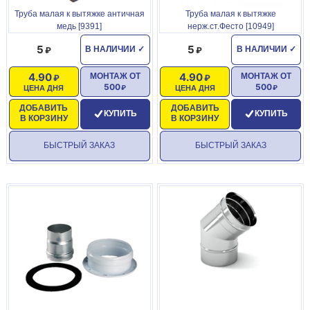
Труба малая к вытяжке античная
Труба малая к вытяжке
медь [9391]
нерж.ст.Фесто [10949]
5
5
В НАЛИЧИИ
✓
В НАЛИЧИИ
✓
4.90
4.90
МОНТАЖ ОТ
МОНТАЖ ОТ
500
500
ЦЕНА ДНЯ
ЦЕНА ДНЯ
ДОБАВИТЬ
ДОБАВИТЬ
КУПИТЬ
КУПИТЬ
В КОРЗИНУ
В КОРЗИНУ
БЫСТРЫЙ ЗАКАЗ
БЫСТРЫЙ ЗАКАЗ