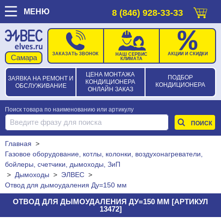
МЕНЮ
8 (846) 928-33-33
ЗАКАЗАТЬ ЗВОНОК
АКЦИИ И СКИДКИ
НАШ СЕРВИС
КЛИМАТА
ЦЕНА МОНТАЖА
ПОДБОР
ЗАЯВКА НА РЕМОНТ И
КОНДИЦИОНЕРА
КОНДИЦИОНЕРА
ОБСЛУЖИВАНИЕ
ОНЛАЙН ЗАКАЗ
Поиск товара по наименованию или артикулу
Главная
>
Газовое оборудование, котлы, колонки, воздухонагреватели,
бойлеры, счетчики, дымоходы, ЗиП
>
Дымоходы
>
ЭЛВЕС
>
Отвод для дымоудаления Ду=150 мм
ОТВОД ДЛЯ ДЫМОУДАЛЕНИЯ ДУ=150 ММ [АРТИКУЛ
13472]