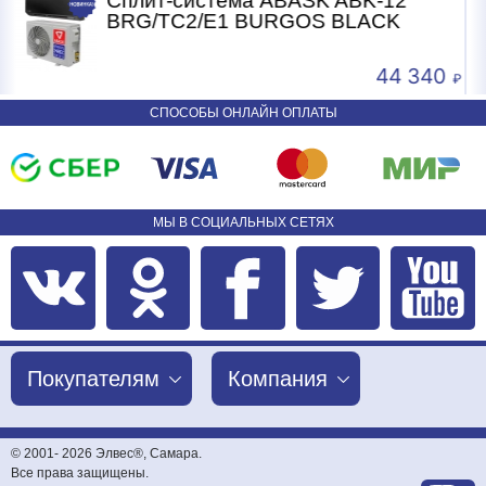
-12
Сплит-система ABASK ABK-07
CK
BRG/TC2/E1 BURGOS BLACK
44 340
24 
СПОСОБЫ ОНЛАЙН ОПЛАТЫ
МЫ В СОЦИАЛЬНЫХ СЕТЯХ
Покупателям
Компания
© 2001-
2026 Элвес®, Самара.
Все права защищены.