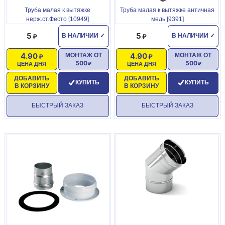
Труба малая к вытяжке
Труба малая к вытяжке античная
нерж.ст.Фесто [10949]
медь [9391]
5
5
В НАЛИЧИИ
✓
В НАЛИЧИИ
✓
4.90
4.90
МОНТАЖ ОТ
МОНТАЖ ОТ
500
500
ЦЕНА ДНЯ
ЦЕНА ДНЯ
ДОБАВИТЬ
ДОБАВИТЬ
КУПИТЬ
КУПИТЬ
В КОРЗИНУ
В КОРЗИНУ
БЫСТРЫЙ ЗАКАЗ
БЫСТРЫЙ ЗАКАЗ