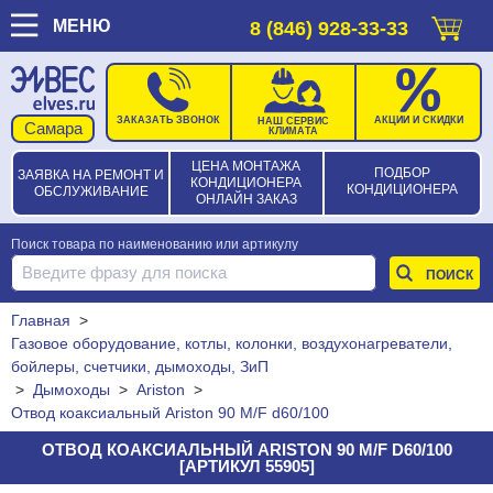
МЕНЮ
8 (846) 928-33-33
ЗАКАЗАТЬ ЗВОНОК
АКЦИИ И СКИДКИ
НАШ СЕРВИС
КЛИМАТА
ЦЕНА МОНТАЖА
ПОДБОР
ЗАЯВКА НА РЕМОНТ И
КОНДИЦИОНЕРА
КОНДИЦИОНЕРА
ОБСЛУЖИВАНИЕ
ОНЛАЙН ЗАКАЗ
Поиск товара по наименованию или артикулу
Главная
>
Газовое оборудование, котлы, колонки, воздухонагреватели,
бойлеры, счетчики, дымоходы, ЗиП
>
Дымоходы
>
Ariston
>
Отвод коаксиальный Ariston 90 M/F d60/100
ОТВОД КОАКСИАЛЬНЫЙ ARISTON 90 M/F D60/100
[АРТИКУЛ 55905]