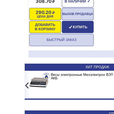
308.70
✓
В НАЛИЧИИ
290.20
ВЫЗОВ ПРОДАВЦА
ЦЕНА ДНЯ
ДОБАВИТЬ
КУПИТЬ
В КОРЗИНУ
БЫСТРЫЙ ЗАКАЗ
ХИТ ПРОДАЖ
RONDA INVERTER
Весы электронные Мехэлектрон ВЭТ-
Сплит-система ABASK ABK/IN
АКБ
‹
19 180
36 090
СП