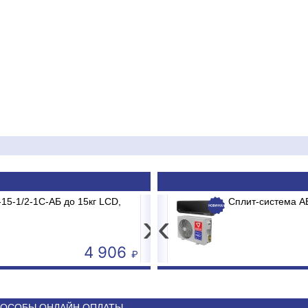
15-1/2-1С-АБ до 15кг LCD,
V-18 MDR/MB2/E1 MADRID INVERTER
Весы электронные CAS P
Сплит-система 
›
‹
4 906
50 590
ОСОБЫ ОНЛАЙН ОПЛАТЫ