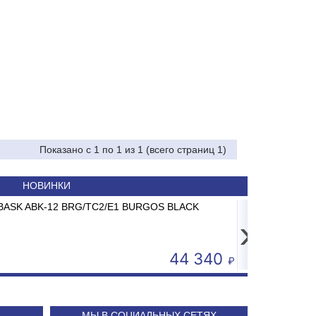
Показано с 1 по 1 из 1 (всего страниц 1)
НОВИНКИ
RII -15CD до 15 кг 2/5г
ABASK ABK-12 BRG/TC2/E1 BURGOS BLACK
Картридж
Сп
›
4 593
44 340
МЫ В СОЦИАЛЬНЫХ СЕТЯХ