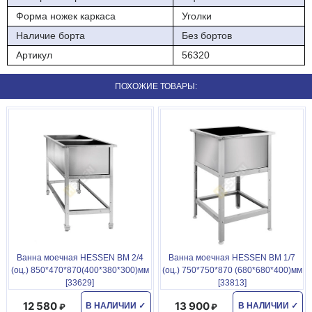
Форма ножек каркаса
Уголки
Наличие борта
Без бортов
Артикул
56320
ПОХОЖИЕ ТОВАРЫ:
Ванна моечная HESSEN ВМ 2/4
Ванна моечная HESSEN ВМ 1/7
(оц.) 850*470*870(400*380*300)мм
(оц.) 750*750*870 (680*680*400)мм
[33629]
[33813]
12 580
13 900
В НАЛИЧИИ
✓
В НАЛИЧИИ
✓