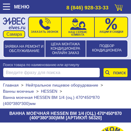
МЕНЮ
8 (846) 928-33-33
ЗАКАЗАТЬ ЗВОНОК
АКЦИИ И СКИДКИ
НАШ СЕРВИС
КЛИМАТА
ЦЕНА МОНТАЖА
ПОДБОР
ЗАЯВКА НА РЕМОНТ И
КОНДИЦИОНЕРА
КОНДИЦИОНЕРА
ОБСЛУЖИВАНИЕ
ОНЛАЙН ЗАКАЗ
Поиск товара по наименованию или артикулу
Главная
>
Нейтральное пищевое оборудование
>
Ванны моечные
>
HESSEN
>
Ванна моечная HESSEN ВМ 1/4 (оц.) 470*450*870
(400*380*300)мм
ВАННА МОЕЧНАЯ HESSEN ВМ 1/4 (ОЦ.) 470*450*870
(400*380*300)ММ [АРТИКУЛ 56320]