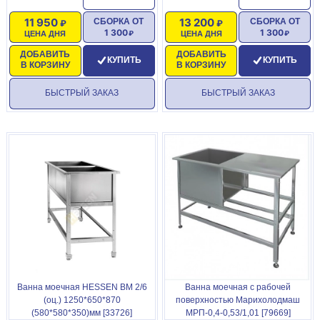
11 950
13 200
СБОРКА ОТ
СБОРКА ОТ
1 300
1 300
ЦЕНА ДНЯ
ЦЕНА ДНЯ
ДОБАВИТЬ
ДОБАВИТЬ
КУПИТЬ
КУПИТЬ
В КОРЗИНУ
В КОРЗИНУ
БЫСТРЫЙ ЗАКАЗ
БЫСТРЫЙ ЗАКАЗ
Ванна моечная HESSEN ВМ 2/6
Ванна моечная с рабочей
(оц.) 1250*650*870
поверхностью Марихолодмаш
(580*580*350)мм [33726]
МРП-0,4-0,53/1,01 [79669]