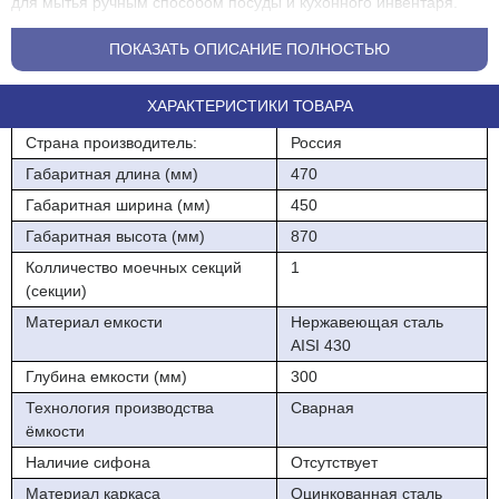
для мытья ручным способом посуды и кухонного инвентаря.
Ёмкость ванны имеет сварную конструкцию, изготовлены из
ПОКАЗАТЬ ОПИСАНИЕ ПОЛНОСТЬЮ
пищевой нержавеющей стали AISI 430. Каркас изготовлен из
оцинкованной стали. Ножки регулируются по высоте, что
ХАРАКТЕРИСТИКИ ТОВАРА
позволяет при установке устранить неровности пола. Ванна
имеет выпуск под стандартный сифон.
Страна производитель:
Россия
Ёмкость из нержавеющей стали AISI 430 t=0,8 мм, каркас t=1,5
Габаритная длина (мм)
470
мм.
Габаритная ширина (мм)
450
Габариты, мм. (длина х ширина х высота): 470х450x870
Габаритная высота (мм)
870
(400x380x300)
Колличество моечных секций
1
(секции)
Материал емкости
Нержавеющая сталь
AISI 430
Глубина емкости (мм)
300
Технология производства
Сварная
ёмкости
Наличие сифона
Отсутствует
Материал каркаса
Оцинкованная сталь