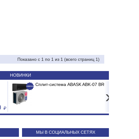
Показано с 1 по 1 из 1 (всего страниц 1)
НОВИНКИ
ода Poscenter TT-310 USE (300 dpi)
истема ABASK ABK-07 BRG/TC2/E1 BURGOS BLACK
К
rnet
›
21 500
24 240
МЫ В СОЦИАЛЬНЫХ СЕТЯХ