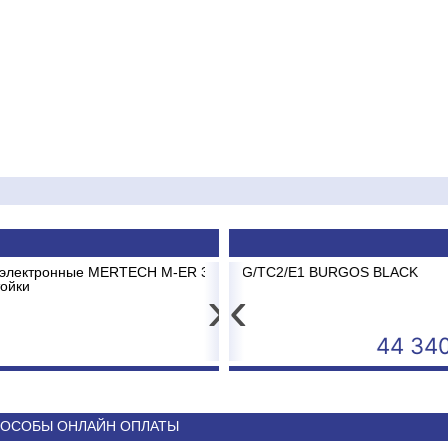
ER 326 AC-15.2 до 15кг LCD, 2г,
 ABK-12 BRG/TC2/E1 BURGOS BLACK
Принтер штрих-к
Сплит-с
USB+Serial+Ethe
›
‹
3 681
44 340
ОСОБЫ ОНЛАЙН ОПЛАТЫ