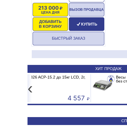
213 000
ВЫЗОВ ПРОДАВЦА
ЦЕНА ДНЯ
ДОБАВИТЬ
КУПИТЬ
В КОРЗИНУ
БЫСТРЫЙ ЗАКАЗ
ХИТ ПРОДАЖ
.2 до 15кг LCD, 2г,
MDR/MB2/E1 MADRID INVERTER
Весы электронные MERTECH M-
Сплит-система ABASK
без стойки
‹
4 557
50 590
СП