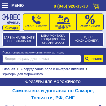
МЕНЮ
8 (846) 928-33-33
ЗАКАЗАТЬ ЗВОНОК
АКЦИИ И СКИДКИ
НАШ СЕРВИС
КЛИМАТА
ЦЕНА МОНТАЖА
ПОДБОР
ЗАЯВКА НА РЕМОНТ И
КОНДИЦИОНЕРА
КОНДИЦИОНЕРА
ОБСЛУЖИВАНИЕ
ОНЛАЙН ЗАКАЗ
Поиск товара по наименованию или артикулу
Главная
>
Оборудование бара и быстрого питания
>
Фризеры для мороженого
ФРИЗЕРЫ ДЛЯ МОРОЖЕНОГО
Самовывоз и доставка по Самаре,
Тольятти, РФ, СНГ.