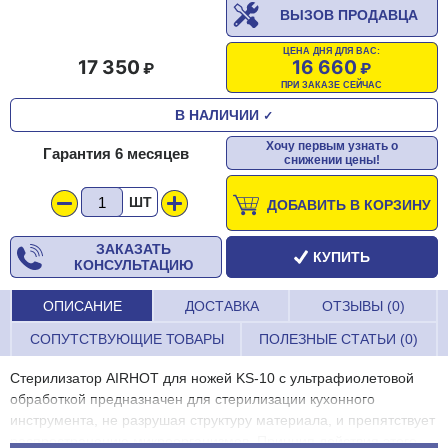
ВЫЗОВ ПРОДАВЦА
ЦЕНА ДНЯ ДЛЯ ВАС:
17 350
16 660
ПРИ ЗАКАЗЕ СЕЙЧАС
В НАЛИЧИИ
✓
Хочу первым узнать о
Гарантия 6 месяцев
снижении цены!
ШТ
ДОБАВИТЬ В КОРЗИНУ
ЗАКАЗАТЬ
КУПИТЬ
КОНСУЛЬТАЦИЮ
ОПИСАНИЕ
ДОСТАВКА
ОТЗЫВЫ (0)
СОПУТСТВУЮЩИЕ ТОВАРЫ
ПОЛЕЗНЫЕ СТАТЬИ (0)
Стерилизатор AIRHOT для ножей KS-10 с ультрафиолетовой
обработкой предназначен для стерилизации кухонного
инструмента, не разрушая структуру материала, и препятствует
распространению микроорганизмов. Принцип действия этого