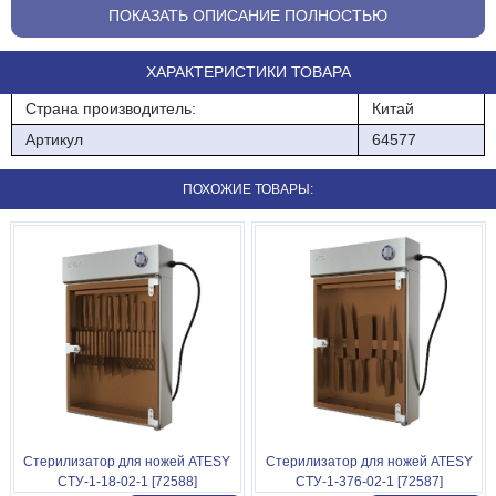
оборудования базируется на фотохимических реакциях,
ПОКАЗАТЬ ОПИСАНИЕ ПОЛНОСТЬЮ
возникающих под действием ультрафиолетового излучения.
После ультрафиолетовой обработки ножи становятся стерильно
ХАРАКТЕРИСТИКИ ТОВАРА
чистыми.
Страна производитель:
Китай
Корпус из нержавеющей стали
Артикул
64577
Вместимость: 10 ножей
ПОХОЖИЕ ТОВАРЫ:
Таймер на 60 минут
Габариты: 400х135х600мм
Напряжение: 220 Вольт
Мощность: 8 Вт
Стерилизатор для ножей ATESY
Стерилизатор для ножей ATESY
СТУ-1-18-02-1 [72588]
СТУ-1-376-02-1 [72587]