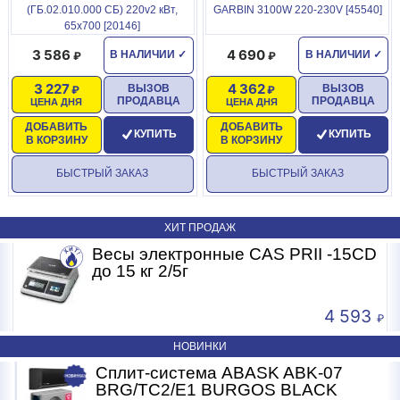
(ГБ.02.010.000 СБ) 220v2 кВт,
GARBIN 3100W 220-230V [45540]
65х700 [20146]
3 586
4 690
В НАЛИЧИИ
✓
В НАЛИЧИИ
✓
3 227
4 362
ВЫЗОВ
ВЫЗОВ
ПРОДАВЦА
ПРОДАВЦА
ЦЕНА ДНЯ
ЦЕНА ДНЯ
ДОБАВИТЬ
ДОБАВИТЬ
КУПИТЬ
КУПИТЬ
В КОРЗИНУ
В КОРЗИНУ
БЫСТРЫЙ ЗАКАЗ
БЫСТРЫЙ ЗАКАЗ
ХИТ ПРОДАЖ
Весы электронные CAS PRII -15CD
Б
до 15 кг 2/5г
4 593
НОВИНКИ
Сплит-система ABASK ABK-07
BRG/TC2/E1 BURGOS BLACK