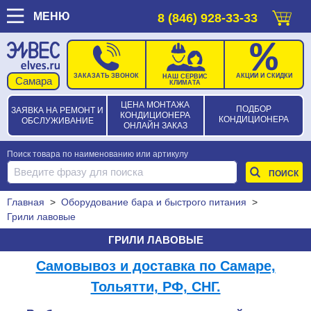
МЕНЮ
8 (846) 928-33-33
ЗАКАЗАТЬ ЗВОНОК
АКЦИИ И СКИДКИ
НАШ СЕРВИС
КЛИМАТА
ЦЕНА МОНТАЖА
ПОДБОР
ЗАЯВКА НА РЕМОНТ И
КОНДИЦИОНЕРА
КОНДИЦИОНЕРА
ОБСЛУЖИВАНИЕ
ОНЛАЙН ЗАКАЗ
Поиск товара по наименованию или артикулу
Главная
>
Оборудование бара и быстрого питания
>
Грили лавовые
ГРИЛИ ЛАВОВЫЕ
Самовывоз и доставка по Самаре,
Тольятти, РФ, СНГ.