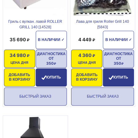
Гриль с вулкан. лавой ROLLER
Лава для гриля Roller Grill 140
GRILL 140 [14528]
[5843]
35 690
4 449
В НАЛИЧИИ
✓
В НАЛИЧИИ
✓
ДИАГНОСТИКА
ДИАГНОСТИКА
34 980
4 360
ОТ
ОТ
ЦЕНА ДНЯ
ЦЕНА ДНЯ
350
350
ДОБАВИТЬ
ДОБАВИТЬ
КУПИТЬ
КУПИТЬ
В КОРЗИНУ
В КОРЗИНУ
БЫСТРЫЙ ЗАКАЗ
БЫСТРЫЙ ЗАКАЗ