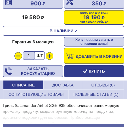
900
350
ЦЕНА ДНЯ ДЛЯ ВАС:
19 580
19 190
ПРИ ЗАКАЗЕ СЕЙЧАС
В НАЛИЧИИ
✓
Хочу первым узнать о
Гарантия 6 месяцев
снижении цены!
ШТ
ДОБАВИТЬ В КОРЗИНУ
ЗАКАЗАТЬ
КУПИТЬ
КОНСУЛЬТАЦИЮ
ОПИСАНИЕ
ДОСТАВКА
ОТЗЫВЫ (0)
СОПУТСТВУЮЩИЕ ТОВАРЫ
ПОЛЕЗНЫЕ СТАТЬИ (1)
Гриль Salamander Airhot SGE-938 обеспечивает равномерную
прожарку продукту, создает румяную корочку на продуктах,
идеально подходит для колеровки. Прибор оснащен
фиксированной крышкой. Корпус выполнен из нержавеющей