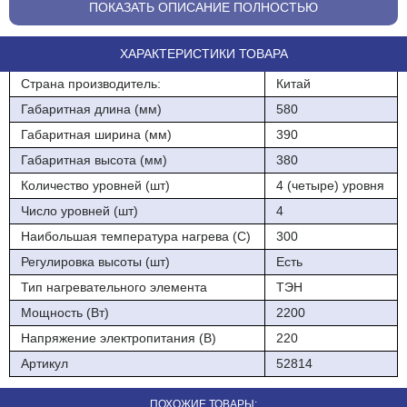
стали.
ПОКАЗАТЬ ОПИСАНИЕ ПОЛНОСТЬЮ
Тип - с подвижной решеткой
ХАРАКТЕРИСТИКИ ТОВАРА
Напряжение - 220 В
Страна производитель:
Китай
Мощность - 2.2 кВт
Габаритная длина (мм)
580
Ширина - 580 мм
Габаритная ширина (мм)
390
Габаритная высота (мм)
380
Глубина - 390 мм
Количество уровней (шт)
4 (четыре) уровня
Высота - 380 мм
Число уровней (шт)
4
Вес (без упаковки) - 18 кг
Наибольшая температура нагрева (С)
300
Регулировка высоты (шт)
Есть
Тип нагревательного элемента
ТЭН
Мощность (Вт)
2200
Напряжение электропитания (В)
220
Артикул
52814
ПОХОЖИЕ ТОВАРЫ: