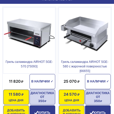
Гриль саламандра AIRHOT SGE-
Гриль саламандра AIRHOT SGE-
570 [75093]
580 с жарочной поверхностью
[66655]
11 820
25 070
В НАЛИЧИИ
✓
В НАЛИЧИИ
✓
ДИАГНОСТИКА
ДИАГНОСТИКА
11 580
24 570
ОТ
ОТ
ЦЕНА ДНЯ
ЦЕНА ДНЯ
350
350
ДОБАВИТЬ
ДОБАВИТЬ
КУПИТЬ
КУПИТЬ