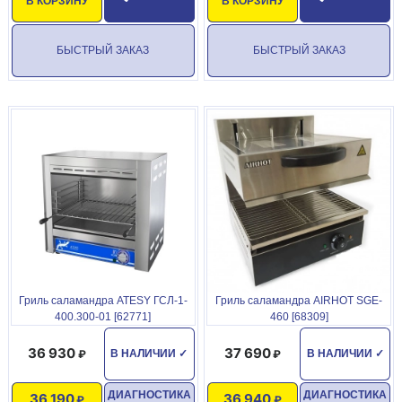
В КОРЗИНУ
В КОРЗИНУ
БЫСТРЫЙ ЗАКАЗ
БЫСТРЫЙ ЗАКАЗ
Гриль саламандра ATESY ГСЛ-1-
Гриль саламандра AIRHOT SGE-
400.300-01 [62771]
460 [68309]
36 930
37 690
В НАЛИЧИИ
✓
В НАЛИЧИИ
✓
ДИАГНОСТИКА
ДИАГНОСТИКА
36 190
36 940