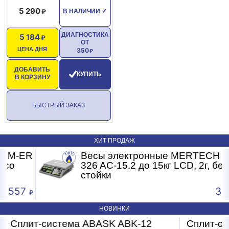
5 290
В НАЛИЧИИ
✓
ДИАГНОСТИКА
5 184
ОТ
ЦЕНА ДНЯ
350
ДОБАВИТЬ
КУПИТЬ
В КОРЗИНУ
БЫСТРЫЙ ЗАКАЗ
ХИТ ПРОДАЖ
R
Весы электронные MERTECH M-ER
326 AC-15.2 до 15кг LCD, 2г, без
стойки
3 681
НОВИНКИ
Сплит-система ABASK ABK-07