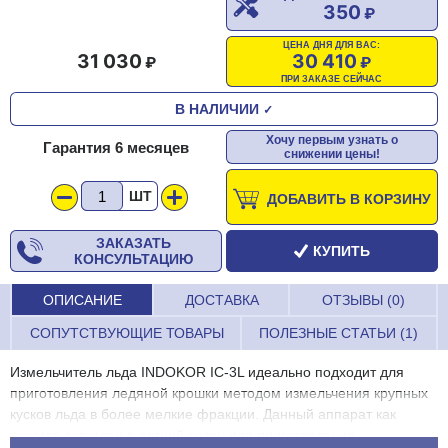
350
ЦЕНА ДНЯ ДЛЯ ВАС:
31 030
30 410
ПРИ ЗАКАЗЕ СЕЙЧАС
В НАЛИЧИИ
✓
Хочу первым узнать о
Гарантия 6 месяцев
снижении цены!
ШТ
ДОБАВИТЬ В КОРЗИНУ
ЗАКАЗАТЬ
КУПИТЬ
КОНСУЛЬТАЦИЮ
ОПИСАНИЕ
ДОСТАВКА
ОТЗЫВЫ (0)
СОПУТСТВУЮЩИЕ ТОВАРЫ
ПОЛЕЗНЫЕ СТАТЬИ (1)
Измельчитель льда INDOKOR IC-3L идеально подходит для
приготовления ледяной крошки методом измельчения крупных
кусков льда в более мелкие фракции. Данный аппарат как
никогда актуален в летний сезон для приготовления