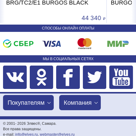
BRG/TC2/E1 BURGOS BLACK
340
24 240
СПОСОБЫ ОНЛАЙН ОПЛАТЫ
МЫ В СОЦИАЛЬНЫХ СЕТЯХ
Покупателям
Компания
© 2001-
2026 Элвес®, Самара.
Все права защищены.
e-mail:
info@elves.ru
,
webmaster@elves.ru