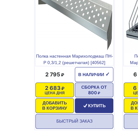
Полка настенная Марихолодмаш ПН-
П
Р 0,3/1,2 (решетчатая) [40562]
Мар
2 795
6
✓
В НАЛИЧИИ
2 683
6
СБОРКА ОТ
800
ЦЕНА ДНЯ
Ц
ДОБАВИТЬ
ДО
КУПИТЬ
В КОРЗИНУ
В 
БЫСТРЫЙ ЗАКАЗ