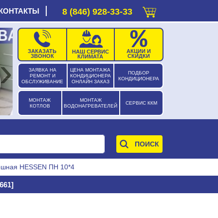
КОНТАКТЫ
8 (846) 928-33-33
ЗАКАЗАТЬ
АКЦИИ И
НАШ СЕРВИС
›
ЗВОНОК
СКИДКИ
КЛИМАТА
ЗАЯВКА НА
ЦЕНА МОНТАЖА
ПОДБОР
РЕМОНТ И
КОНДИЦИОНЕРА
КОНДИЦИОНЕРА
ОБСЛУЖИВАНИЕ
ОНЛАЙН ЗАКАЗ
МОНТАЖ
МОНТАЖ
СЕРВИС ККМ
КОТЛОВ
ВОДОНАГРЕВАТЕЛЕЙ
ошная HESSEN ПН 10*4
661]