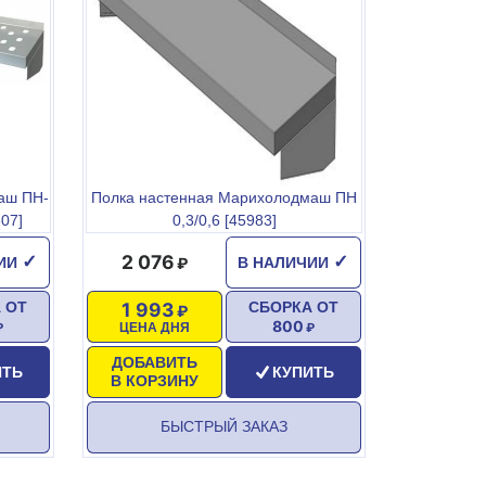
аш ПН-
Полка настенная Марихолодмаш ПН
307]
0,3/0,6 [45983]
2 076
✓
✓
ЧИИ
В НАЛИЧИИ
1 993
 ОТ
СБОРКА ОТ
800
ЦЕНА ДНЯ
ДОБАВИТЬ
ИТЬ
КУПИТЬ
В КОРЗИНУ
БЫСТРЫЙ ЗАКАЗ