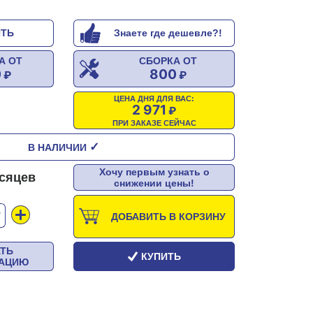
ИТЬ
Знаете где дешевле?!
А ОТ
СБОРКА ОТ
0
800
ЦЕНА ДНЯ ДЛЯ ВАС:
2 971
ПРИ ЗАКАЗЕ СЕЙЧАС
✓
В НАЛИЧИИ
Хочу первым узнать о
есяцев
снижении цены!
Т
ДОБАВИТЬ В КОРЗИНУ
АТЬ
КУПИТЬ
ТАЦИЮ