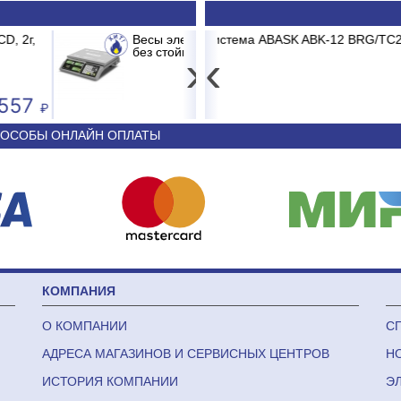
M-ER 326 AC-15.2 до 15кг LCD, 2г,
K ABK-12 BRG/TC2/E1 BURGOS BLACK
Принтер штрих-кода Posc
Сплит-
›
‹
3 681
44 340
ОСОБЫ ОНЛАЙН ОПЛАТЫ
КОМПАНИЯ
О КОМПАНИИ
С
АДРЕСА МАГАЗИНОВ И СЕРВИСНЫХ ЦЕНТРОВ
Н
ИСТОРИЯ КОМПАНИИ
Э