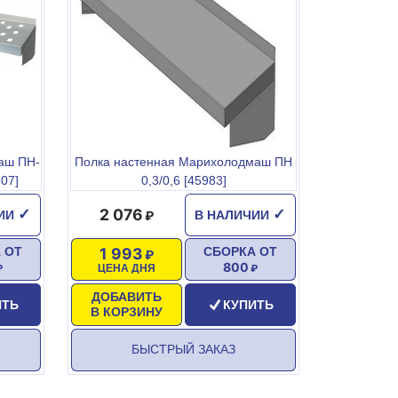
аш ПН-
Полка настенная Марихолодмаш ПН
307]
0,3/0,6 [45983]
2 076
✓
✓
ЧИИ
В НАЛИЧИИ
1 993
 ОТ
СБОРКА ОТ
800
ЦЕНА ДНЯ
ДОБАВИТЬ
ИТЬ
КУПИТЬ
В КОРЗИНУ
БЫСТРЫЙ ЗАКАЗ