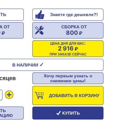
ИТЬ
Знаете где дешевле?!
А ОТ
СБОРКА ОТ
0
800
ЦЕНА ДНЯ ДЛЯ ВАС:
2 916
ПРИ ЗАКАЗЕ СЕЙЧАС
✓
В НАЛИЧИИ
Хочу первым узнать о
есяцев
снижении цены!
Т
ДОБАВИТЬ В КОРЗИНУ
АТЬ
КУПИТЬ
ТАЦИЮ