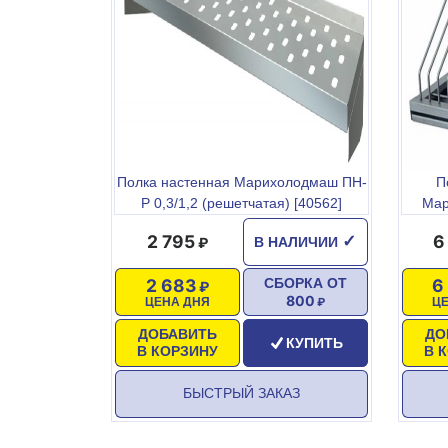
Полка настенная Марихолодмаш ПН-
П
Р 0,3/1,2 (решетчатая) [40562]
Мар
2 795
6
✓
В НАЛИЧИИ
2 683
6
СБОРКА ОТ
800
ЦЕНА ДНЯ
Ц
ДОБАВИТЬ
ДО
КУПИТЬ
В КОРЗИНУ
В 
БЫСТРЫЙ ЗАКАЗ