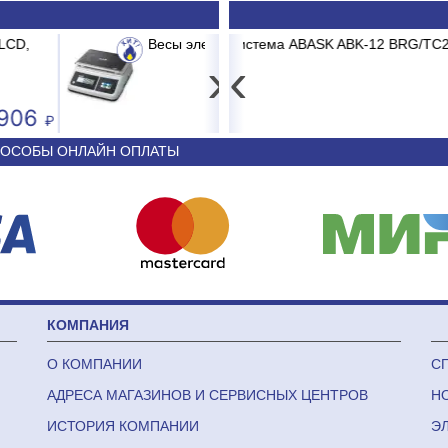
-15CD до 15 кг 2/5г
K ABK-12 BRG/TC2/E1 BURGOS BLACK
Картридж мех.очистки IT
Сплит-
›
‹
4 593
44 340
ОСОБЫ ОНЛАЙН ОПЛАТЫ
КОМПАНИЯ
О КОМПАНИИ
С
АДРЕСА МАГАЗИНОВ И СЕРВИСНЫХ ЦЕНТРОВ
Н
ИСТОРИЯ КОМПАНИИ
Э