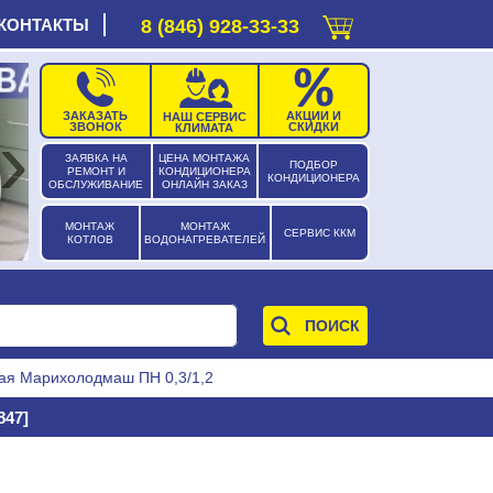
КОНТАКТЫ
8 (846) 928-33-33
ЗАКАЗАТЬ
АКЦИИ И
НАШ СЕРВИС
›
ЗВОНОК
СКИДКИ
КЛИМАТА
ЗАЯВКА НА
ЦЕНА МОНТАЖА
ПОДБОР
РЕМОНТ И
КОНДИЦИОНЕРА
КОНДИЦИОНЕРА
ОБСЛУЖИВАНИЕ
ОНЛАЙН ЗАКАЗ
МОНТАЖ
МОНТАЖ
СЕРВИС ККМ
КОТЛОВ
ВОДОНАГРЕВАТЕЛЕЙ
ая Марихолодмаш ПН 0,3/1,2
47]