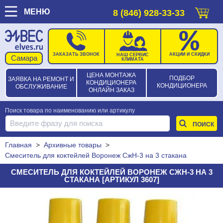
МЕНЮ
8 (846) 928-33-33
ЗАКАЗАТЬ ЗВОНОК
АКЦИИ И СКИДКИ
НАШ СЕРВИС
КЛИМАТА
ЦЕНА МОНТАЖА
ПОДБОР
ЗАЯВКА НА РЕМОНТ И
КОНДИЦИОНЕРА
КОНДИЦИОНЕРА
ОБСЛУЖИВАНИЕ
ОНЛАЙН ЗАКАЗ
Поиск товара по наименованию или артикулу
Главная
>
Архивные товары
>
Смеситель для коктейлей Воронеж СжН-3 на 3 стакана
СМЕСИТЕЛЬ ДЛЯ КОКТЕЙЛЕЙ ВОРОНЕЖ СЖН-3 НА 3
СТАКАНА [АРТИКУЛ 3607]