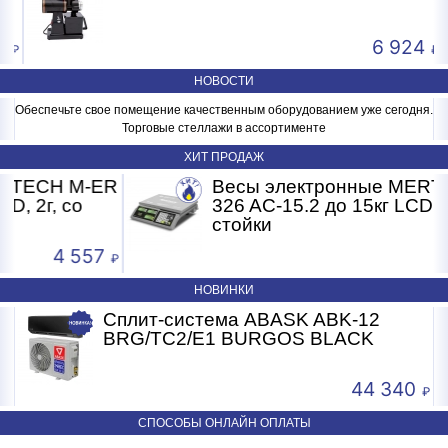
6 924
НОВОСТИ
Обеспечьте свое помещение качественным оборудованием уже сегодня.
Торговые стеллажи в ассортименте
ХИТ ПРОДАЖ
H M-ER
Весы электронные MERTECH M
 со
326 AC-15.2 до 15кг LCD, 2г, без
стойки
4 557
3 6
НОВИНКИ
Сплит-система ABASK ABK-12
Сплит-
BRG/TC2/E1 BURGOS BLACK
BURGO
44 340
СПОСОБЫ ОНЛАЙН ОПЛАТЫ