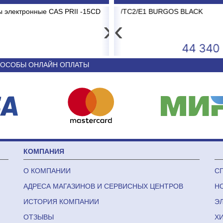
о 15 кг 2/5г
12 BRG/TC2/E1 BURGOS BLACK
Картридж мех.очистки ITA PP-10
Сплит-систем
›
‹
4 593
44 340
ОСОБЫ ОНЛАЙН ОПЛАТЫ
КОМПАНИЯ
О КОМПАНИИ
С
АДРЕСА МАГАЗИНОВ И СЕРВИСНЫХ ЦЕНТРОВ
Н
ИСТОРИЯ КОМПАНИИ
Э
ОТЗЫВЫ
Х