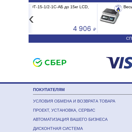
ID INVERTER
Б до 15кг LCD,
Весы электронные CAS PRII -15CD д
Сплит-система ABASK ABK-
‹
4 906
50 590
СП
ПОКУПАТЕЛЯМ
УСЛОВИЯ ОБМЕНА И ВОЗВРАТА ТОВАРА
ПРОЕКТ, УСТАНОВКА, СЕРВИС
АВТОМАТИЗАЦИЯ ВАШЕГО БИЗНЕСА
ДИСКОНТНАЯ СИСТЕМА