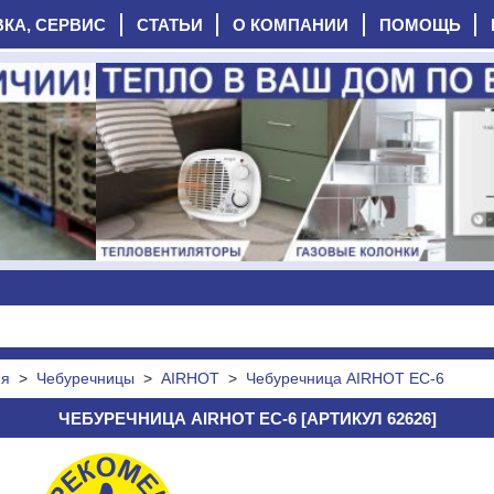
ВКА, СЕРВИС
СТАТЬИ
О КОМПАНИИ
ПОМОЩЬ
ия
>
Чебуречницы
>
AIRHOT
>
Чебуречница AIRHOT EC-6
ЧЕБУРЕЧНИЦА AIRHOT EC-6 [АРТИКУЛ 62626]