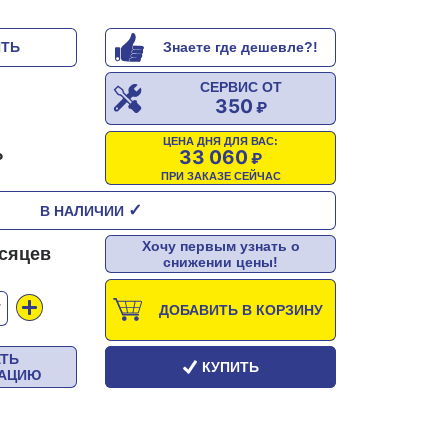
ИТЬ
Знаете где дешевле?!
СЕРВИС ОТ
350
ЦЕНА ДНЯ ДЛЯ ВАС:
33 060
ПРИ ЗАКАЗЕ СЕЙЧАС
✓
В НАЛИЧИИ
Хочу первым узнать о
есяцев
снижении цены!
Т
ДОБАВИТЬ В КОРЗИНУ
АТЬ
КУПИТЬ
ТАЦИЮ