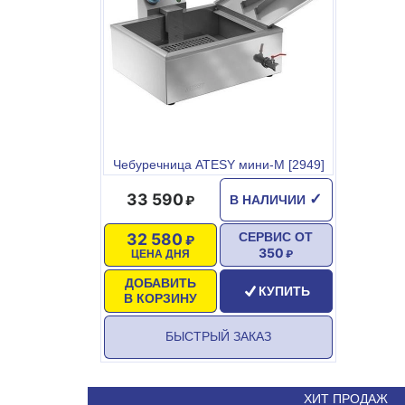
Габариты:580х560х350мм
Чебуречница ATESY мини-M [2949]
33 590
✓
В НАЛИЧИИ
32 580
СЕРВИС ОТ
350
ЦЕНА ДНЯ
ДОБАВИТЬ
КУПИТЬ
В КОРЗИНУ
БЫСТРЫЙ ЗАКАЗ
ХИТ ПРОДАЖ