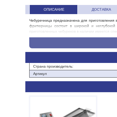
ОПИСАНИЕ
ДОСТАВКА
Чебуречница предназначена для приготовления в
фритюрницы состоит в широкой и неглубокой 
приготовленных чебуреков в наличии имеется спе
- Корзина и решетка для чебуреков в комплекте
- Кран для слива масла
- Наличие термостата
Страна производитель:
Напряжение: 220 Вольт
Артикул
Мощность: 3кВт
Объем фритюра (мин/макс): 10/20л
Температурный режим: 60-200С
На 6 чебуреков
Разм.корзины 410х290х100