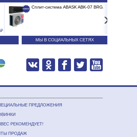
 1-я ступень
а ABASK ABK-07 BRG/TC2/E1 BURGOS BLACK
ККМ Штрих- ФР-0
Сплит-сист
›
71.29
24 240
МЫ В СОЦИАЛЬНЫХ СЕТЯХ
ПЕЦИАЛЬНЫЕ ПРЕДЛОЖЕНИЯ
ОВИНКИ
ЛВЕС РЕКОМЕНДУЕТ!
ИТЫ ПРОДАЖ