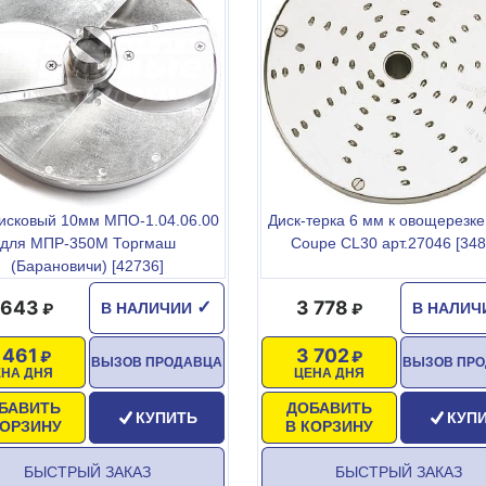
исковый 10мм МПО-1.04.06.00
Диск-терка 6 мм к овощерезке
для МПР-350М Торгмаш
Coupe CL30 арт.27046 [348
(Барановичи) [42736]
 643
3 778
✓
В НАЛИЧИИ
В НАЛИ
 461
3 702
ВЫЗОВ ПРОДАВЦА
ВЫЗОВ ПР
ЕНА ДНЯ
ЦЕНА ДНЯ
БАВИТЬ
ДОБАВИТЬ
КУПИТЬ
КУП
КОРЗИНУ
В КОРЗИНУ
БЫСТРЫЙ ЗАКАЗ
БЫСТРЫЙ ЗАКАЗ