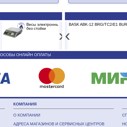
 326 AC-15.2 до 15кг LCD, 2г,
K-12 BRG/TC2/E1 BURGOS BLACK
Принтер штрих-кода Poscenter
Сплит-сист
›
‹
3 681
44 340
ОСОБЫ ОНЛАЙН ОПЛАТЫ
КОМПАНИЯ
О КОМПАНИИ
С
АДРЕСА МАГАЗИНОВ И СЕРВИСНЫХ ЦЕНТРОВ
Н