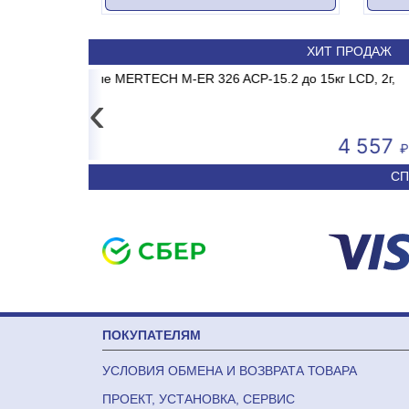
ХИТ ПРОДАЖ
DRID INVERTER
 до 15кг LCD, 2г,
Весы электронные MERTECH M-ER
Сплит-система ABASK AB
без стойки
‹
4 557
50 590
СП
ПОКУПАТЕЛЯМ
УСЛОВИЯ ОБМЕНА И ВОЗВРАТА ТОВАРА
ПРОЕКТ, УСТАНОВКА, СЕРВИС