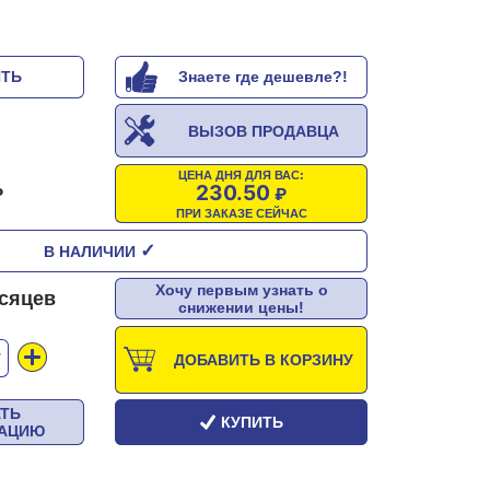
ИТЬ
Знаете где дешевле?!
ВЫЗОВ ПРОДАВЦА
ЦЕНА ДНЯ ДЛЯ ВАС:
230.50
ПРИ ЗАКАЗЕ СЕЙЧАС
✓
В НАЛИЧИИ
Хочу первым узнать о
есяцев
снижении цены!
Т
ДОБАВИТЬ В КОРЗИНУ
АТЬ
КУПИТЬ
ТАЦИЮ