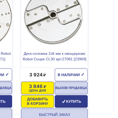
 Robot
Диск-соломка 2х6 мм к овощерезке
71]
Robot Coupe CL30 арт.27081 [23969]
3 924
✓
✓
ЧИИ
В НАЛИЧИИ
3 846
ОДАВЦА
ВЫЗОВ ПРОДАВЦА
ЦЕНА ДНЯ
ДОБАВИТЬ
ИТЬ
КУПИТЬ
В КОРЗИНУ
БЫСТРЫЙ ЗАКАЗ