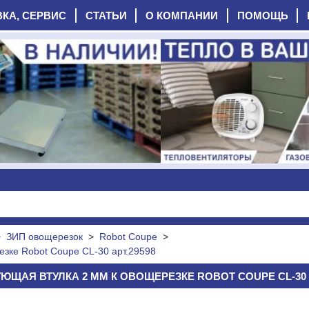
ВКА, СЕРВИС
СТАТЬИ
О КОМПАНИИ
ПОМОЩЬ
>
ЗИП овощерезок
>
Robot Coupe
>
зке Robot Coupe CL-30 арт.29598
ЩАЯ ВТУЛКА 2 ММ К ОВОЩЕРЕЗКЕ ROBOT COUPE CL-30 АРТ