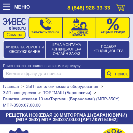
МЕНЮ
8 (846) 928-33-33
ЗАКАЗАТЬ ЗВОНОК
АКЦИИ И СКИДКИ
НАШ СЕРВИС
КЛИМАТА
ЦЕНА МОНТАЖА
ПОДБОР
ЗАЯВКА НА РЕМОНТ И
КОНДИЦИОНЕРА
КОНДИЦИОНЕРА
ОБСЛУЖИВАНИЕ
ОНЛАЙН ЗАКАЗ
Поиск товара по наименованию или артикулу
Главная
>
ЗиП технологического оборудования
>
ЗИП овощерезок
>
ТОРГМАШ (Барановичи)
>
Решетка ножевая 10 ммТоргмаш (Барановичи) (МПР-350У)
МПР-350У.07.00.00
РЕШЕТКА НОЖЕВАЯ 10 ММТОРГМАШ (БАРАНОВИЧИ)
(МПР-350У) МПР-350У.07.00.00 [АРТИКУЛ 51962]