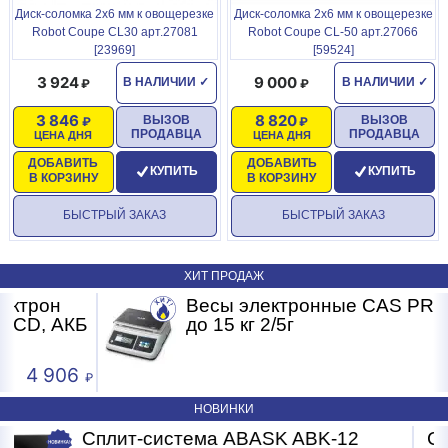
Диск-соломка 2х6 мм к овощерезке
Диск-соломка 2х6 мм к овощерезке
Robot Coupe CL30 арт.27081
Robot Coupe CL-50 арт.27066
[23969]
[59524]
3 924
9 000
В НАЛИЧИИ
✓
В НАЛИЧИИ
✓
3 846
8 820
ВЫЗОВ
ВЫЗОВ
ПРОДАВЦА
ПРОДАВЦА
ЦЕНА ДНЯ
ЦЕНА ДНЯ
ДОБАВИТЬ
ДОБАВИТЬ
КУПИТЬ
КУПИТЬ
В КОРЗИНУ
В КОРЗИНУ
БЫСТРЫЙ ЗАКАЗ
БЫСТРЫЙ ЗАКАЗ
ХИТ ПРОДАЖ
Весы электронные CAS PRII -15CD
Б
до 15 кг 2/5г
4 593
НОВИНКИ
2
Сплит-система ABASK ABK-07