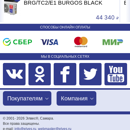
K
BRG/TC2/E1 BURGOS BLACK
4 340
24 2
СПОСОБЫ ОНЛАЙН ОПЛАТЫ
МЫ В СОЦИАЛЬНЫХ СЕТЯХ
Покупателям
Компания
© 2001-
2026 Элвес®, Самара.
Все права защищены.
e-mail:
info@elves.ru
,
webmaster@elves.ru