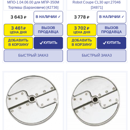
МПО-1.04.06.00 для МПР-350М
Robot Coupe CL30 арт.27046
Торгмаш (Барановичи) [42736]
[34871]
3 643
3 778
В НАЛИЧИИ
✓
В НАЛИЧИИ
✓
3 461
3 702
ВЫЗОВ
ВЫЗОВ
ПРОДАВЦА
ПРОДАВЦА
ЦЕНА ДНЯ
ЦЕНА ДНЯ
ДОБАВИТЬ
ДОБАВИТЬ
КУПИТЬ
КУПИТЬ
В КОРЗИНУ
В КОРЗИНУ
БЫСТРЫЙ ЗАКАЗ
БЫСТРЫЙ ЗАКАЗ